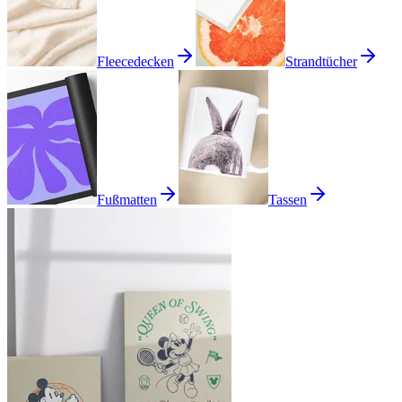
Fleecedecken
Strandtücher
Fußmatten
Tassen