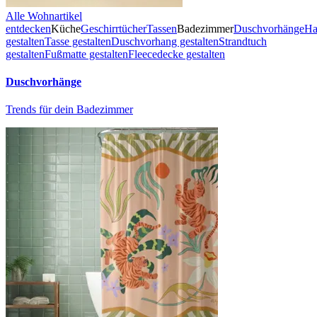
Alle Wohnartikel
entdecken
Küche
Geschirrtücher
Tassen
Badezimmer
Duschvorhänge
Ha
gestalten
Tasse gestalten
Duschvorhang gestalten
Strandtuch
gestalten
Fußmatte gestalten
Fleecedecke gestalten
Duschvorhänge
Trends für dein Badezimmer