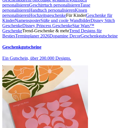
personalisieren
Geschirrtuch personalisieren
Tasse
personalisieren
Handtuch personalisieren
Kissen
personalisieren
Hochzeitsgeschenke
Für Kinder
Geschenke für
Kinder
Namensposter
Süße und coole Wandbilder
Disney Stitch
Geschenke
Disney Princess Geschenke
Star Wars™
Geschenke
Trend-Geschenke & mehr
Trend Designs für
Besties
Terminplaner 2026
Dopamine Decor
Geschenkgutscheine
Geschenkgutscheine
Ein Gutschein, über 200.000 Designs.