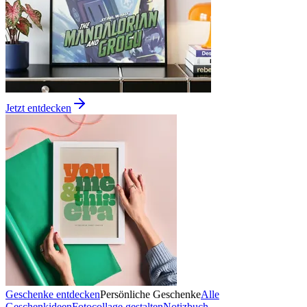
Jetzt entdecken
Geschenke entdecken
Persönliche Geschenke
Alle
Geschenkideen
Fotocollage gestalten
Notizbuch