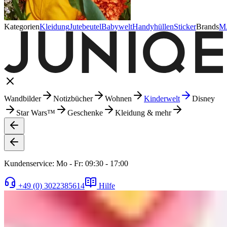
Kategorien
Kleidung
Jutebeutel
Babywelt
Handyhüllen
Sticker
Brands
M
Wandbilder
Notizbücher
Wohnen
Kinderwelt
Disney
Star Wars™
Geschenke
Kleidung & mehr
Kundenservice: Mo - Fr: 09:30 - 17:00
+49 (0) 3022385614
Hilfe