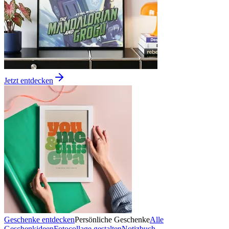
Jetzt entdecken
Geschenke entdecken
Persönliche Geschenke
Alle
Geschenkideen
Fotocollage gestalten
Notizbuch