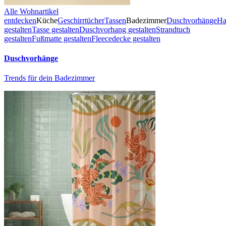
Alle Wohnartikel
entdecken
Küche
Geschirrtücher
Tassen
Badezimmer
Duschvorhänge
Ha
gestalten
Tasse gestalten
Duschvorhang gestalten
Strandtuch
gestalten
Fußmatte gestalten
Fleecedecke gestalten
Duschvorhänge
Trends für dein Badezimmer