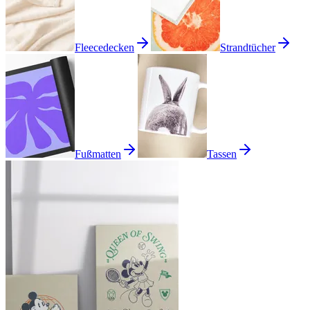
Fleecedecken
Strandtücher
Fußmatten
Tassen