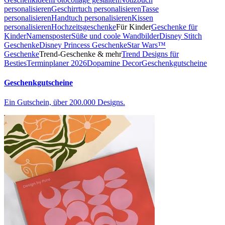
personalisieren
Geschirrtuch personalisieren
Tasse
personalisieren
Handtuch personalisieren
Kissen
personalisieren
Hochzeitsgeschenke
Für Kinder
Geschenke für
Kinder
Namensposter
Süße und coole Wandbilder
Disney Stitch
Geschenke
Disney Princess Geschenke
Star Wars™
Geschenke
Trend-Geschenke & mehr
Trend Designs für
Besties
Terminplaner 2026
Dopamine Decor
Geschenkgutscheine
Geschenkgutscheine
Ein Gutschein, über 200.000 Designs.