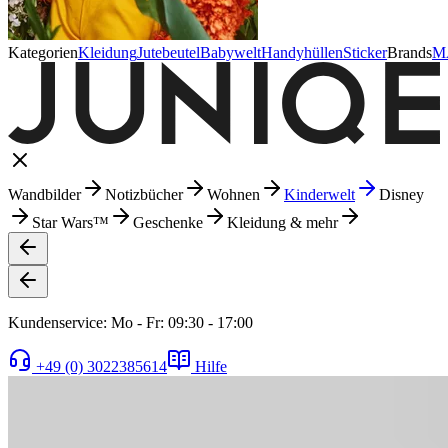
Kategorien
Kleidung
Jutebeutel
Babywelt
Handyhüllen
Sticker
Brands
M
Wandbilder
Notizbücher
Wohnen
Kinderwelt
Disney
Star Wars™
Geschenke
Kleidung & mehr
Kundenservice: Mo - Fr: 09:30 - 17:00
+49 (0) 3022385614
Hilfe