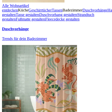
Alle Wohnartikel
entdecken
Küche
Geschirrtücher
Tassen
Badezimmer
Duschvorhänge
Ha
gestalten
Tasse gestalten
Duschvorhang gestalten
Strandtuch
gestalten
Fußmatte gestalten
Fleecedecke gestalten
Duschvorhänge
Trends für dein Badezimmer