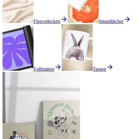
Fleecedecken
Strandtücher
Fußmatten
Tassen