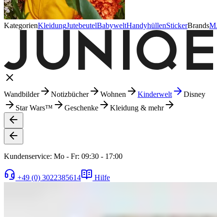
Kategorien
Kleidung
Jutebeutel
Babywelt
Handyhüllen
Sticker
Brands
M
Wandbilder
Notizbücher
Wohnen
Kinderwelt
Disney
Star Wars™
Geschenke
Kleidung & mehr
Kundenservice: Mo - Fr: 09:30 - 17:00
+49 (0) 3022385614
Hilfe