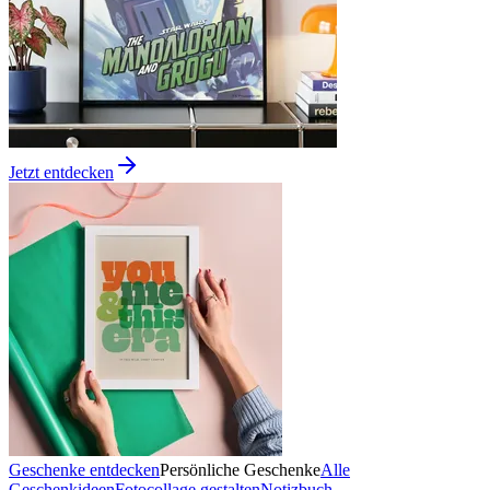
Jetzt entdecken
Geschenke entdecken
Persönliche Geschenke
Alle
Geschenkideen
Fotocollage gestalten
Notizbuch