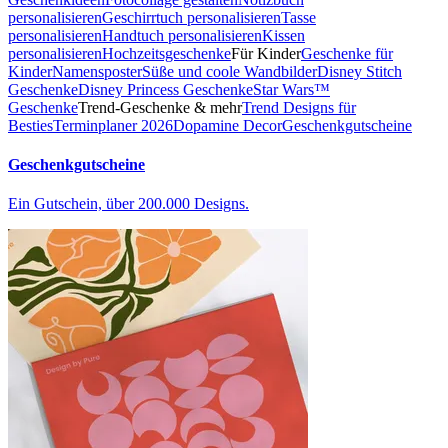
personalisieren
Geschirrtuch personalisieren
Tasse
personalisieren
Handtuch personalisieren
Kissen
personalisieren
Hochzeitsgeschenke
Für Kinder
Geschenke für
Kinder
Namensposter
Süße und coole Wandbilder
Disney Stitch
Geschenke
Disney Princess Geschenke
Star Wars™
Geschenke
Trend-Geschenke & mehr
Trend Designs für
Besties
Terminplaner 2026
Dopamine Decor
Geschenkgutscheine
Geschenkgutscheine
Ein Gutschein, über 200.000 Designs.