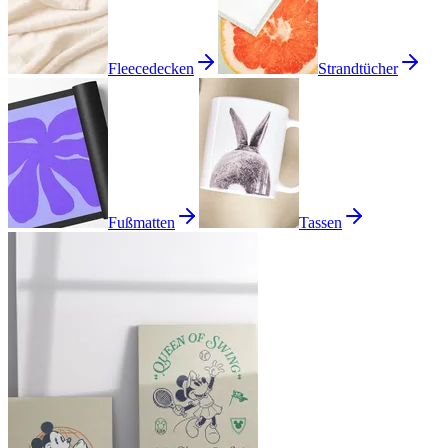
Fleecedecken
Strandtücher
Fußmatten
Tassen