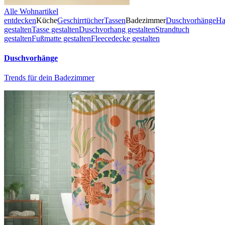
Alle Wohnartikel
entdecken
Küche
Geschirrtücher
Tassen
Badezimmer
Duschvorhänge
Ha
gestalten
Tasse gestalten
Duschvorhang gestalten
Strandtuch
gestalten
Fußmatte gestalten
Fleecedecke gestalten
Duschvorhänge
Trends für dein Badezimmer