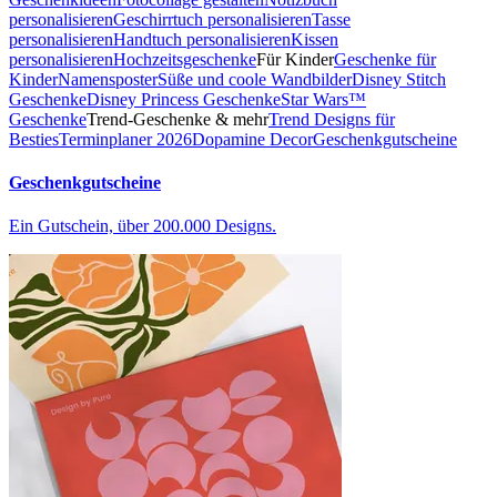
personalisieren
Geschirrtuch personalisieren
Tasse
personalisieren
Handtuch personalisieren
Kissen
personalisieren
Hochzeitsgeschenke
Für Kinder
Geschenke für
Kinder
Namensposter
Süße und coole Wandbilder
Disney Stitch
Geschenke
Disney Princess Geschenke
Star Wars™
Geschenke
Trend-Geschenke & mehr
Trend Designs für
Besties
Terminplaner 2026
Dopamine Decor
Geschenkgutscheine
Geschenkgutscheine
Ein Gutschein, über 200.000 Designs.