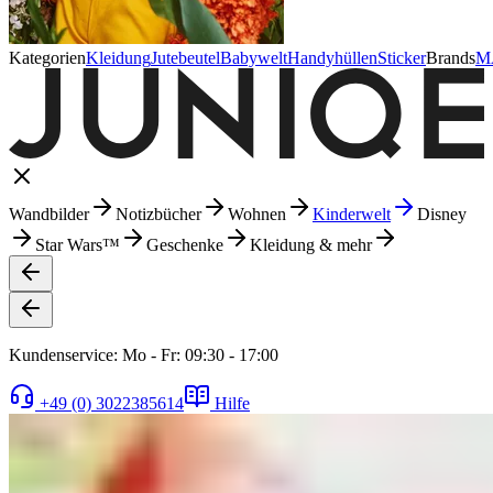
Kategorien
Kleidung
Jutebeutel
Babywelt
Handyhüllen
Sticker
Brands
M
Wandbilder
Notizbücher
Wohnen
Kinderwelt
Disney
Star Wars™
Geschenke
Kleidung & mehr
Kundenservice: Mo - Fr: 09:30 - 17:00
+49 (0) 3022385614
Hilfe