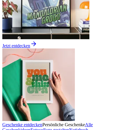
Jetzt entdecken
Geschenke entdecken
Persönliche Geschenke
Alle
Geschenkideen
Fotocollage gestalten
Notizbuch