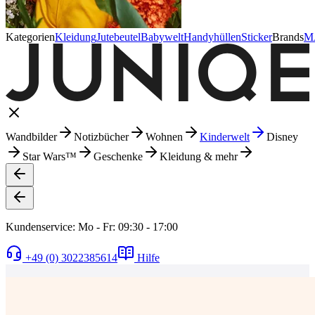
Kategorien
Kleidung
Jutebeutel
Babywelt
Handyhüllen
Sticker
Brands
M
Wandbilder
Notizbücher
Wohnen
Kinderwelt
Disney
Star Wars™
Geschenke
Kleidung & mehr
Kundenservice: Mo - Fr: 09:30 - 17:00
+49 (0) 3022385614
Hilfe