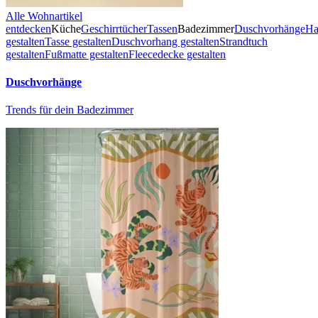
Alle Wohnartikel
entdecken
Küche
Geschirrtücher
Tassen
Badezimmer
Duschvorhänge
Ha
gestalten
Tasse gestalten
Duschvorhang gestalten
Strandtuch
gestalten
Fußmatte gestalten
Fleecedecke gestalten
Duschvorhänge
Trends für dein Badezimmer