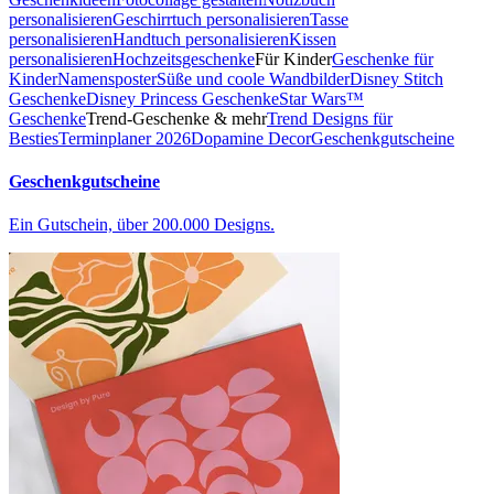
personalisieren
Geschirrtuch personalisieren
Tasse
personalisieren
Handtuch personalisieren
Kissen
personalisieren
Hochzeitsgeschenke
Für Kinder
Geschenke für
Kinder
Namensposter
Süße und coole Wandbilder
Disney Stitch
Geschenke
Disney Princess Geschenke
Star Wars™
Geschenke
Trend-Geschenke & mehr
Trend Designs für
Besties
Terminplaner 2026
Dopamine Decor
Geschenkgutscheine
Geschenkgutscheine
Ein Gutschein, über 200.000 Designs.