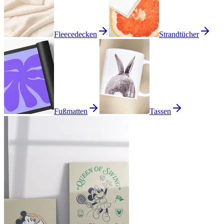
Fleecedecken
Strandtücher
Fußmatten
Tassen