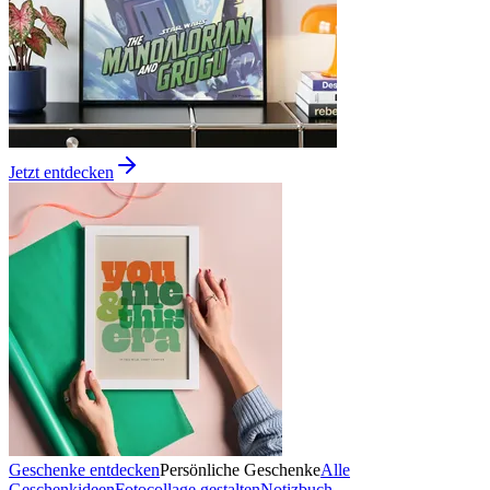
Jetzt entdecken
Geschenke entdecken
Persönliche Geschenke
Alle
Geschenkideen
Fotocollage gestalten
Notizbuch