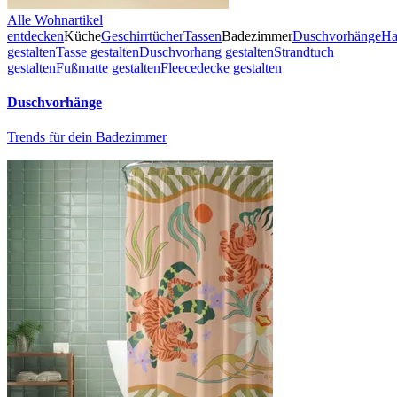
Alle Wohnartikel
entdecken
Küche
Geschirrtücher
Tassen
Badezimmer
Duschvorhänge
Ha
gestalten
Tasse gestalten
Duschvorhang gestalten
Strandtuch
gestalten
Fußmatte gestalten
Fleecedecke gestalten
Duschvorhänge
Trends für dein Badezimmer