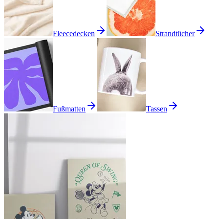
Fleecedecken
Strandtücher
Fußmatten
Tassen