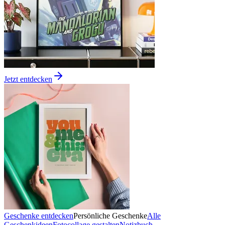
Jetzt entdecken
Geschenke entdecken
Persönliche Geschenke
Alle
Geschenkideen
Fotocollage gestalten
Notizbuch