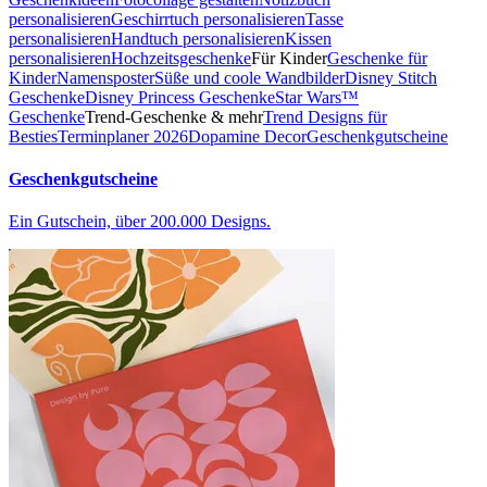
personalisieren
Geschirrtuch personalisieren
Tasse
personalisieren
Handtuch personalisieren
Kissen
personalisieren
Hochzeitsgeschenke
Für Kinder
Geschenke für
Kinder
Namensposter
Süße und coole Wandbilder
Disney Stitch
Geschenke
Disney Princess Geschenke
Star Wars™
Geschenke
Trend-Geschenke & mehr
Trend Designs für
Besties
Terminplaner 2026
Dopamine Decor
Geschenkgutscheine
Geschenkgutscheine
Ein Gutschein, über 200.000 Designs.