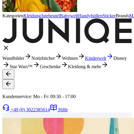
Kategorien
Kleidung
Jutebeutel
Babywelt
Handyhüllen
Sticker
Brands
M
Wandbilder
Notizbücher
Wohnen
Kinderwelt
Disney
Star Wars™
Geschenke
Kleidung & mehr
Kundenservice: Mo - Fr: 09:30 - 17:00
+49 (0) 3022385614
Hilfe