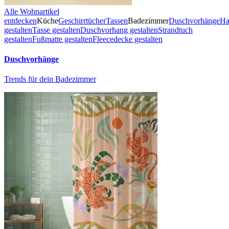
Alle Wohnartikel
entdecken
Küche
Geschirrtücher
Tassen
Badezimmer
Duschvorhänge
Ha
gestalten
Tasse gestalten
Duschvorhang gestalten
Strandtuch
gestalten
Fußmatte gestalten
Fleecedecke gestalten
Duschvorhänge
Trends für dein Badezimmer