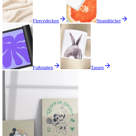
Fleecedecken
Strandtücher
Fußmatten
Tassen