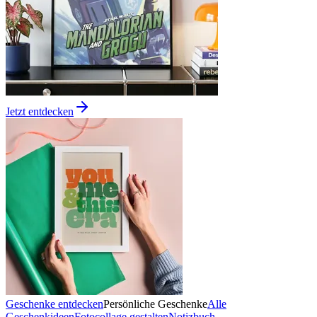
Jetzt entdecken
Geschenke entdecken
Persönliche Geschenke
Alle
Geschenkideen
Fotocollage gestalten
Notizbuch