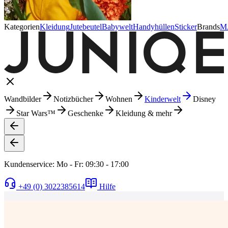
Kategorien
Kleidung
Jutebeutel
Babywelt
Handyhüllen
Sticker
Brands
M
Wandbilder
Notizbücher
Wohnen
Kinderwelt
Disney
Star Wars™
Geschenke
Kleidung & mehr
Kundenservice: Mo - Fr: 09:30 - 17:00
+49 (0) 3022385614
Hilfe