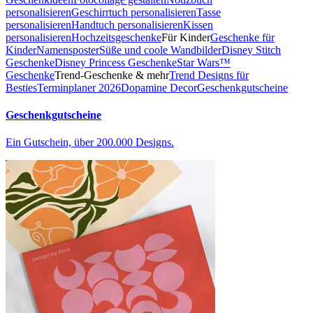
personalisieren
Geschirrtuch personalisieren
Tasse
personalisieren
Handtuch personalisieren
Kissen
personalisieren
Hochzeitsgeschenke
Für Kinder
Geschenke für
Kinder
Namensposter
Süße und coole Wandbilder
Disney Stitch
Geschenke
Disney Princess Geschenke
Star Wars™
Geschenke
Trend-Geschenke & mehr
Trend Designs für
Besties
Terminplaner 2026
Dopamine Decor
Geschenkgutscheine
Geschenkgutscheine
Ein Gutschein, über 200.000 Designs.