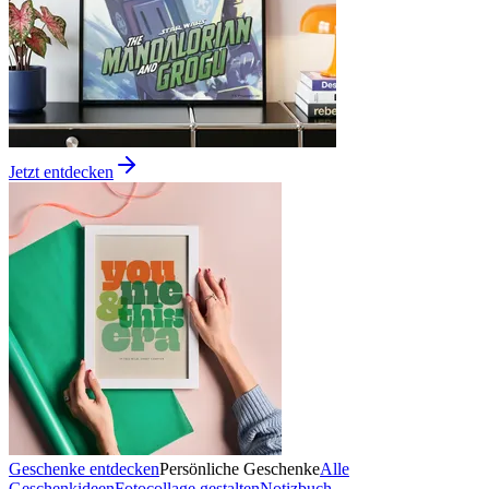
Jetzt entdecken
Geschenke entdecken
Persönliche Geschenke
Alle
Geschenkideen
Fotocollage gestalten
Notizbuch