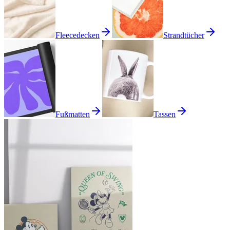
Fleecedecken
Strandtücher
Fußmatten
Tassen