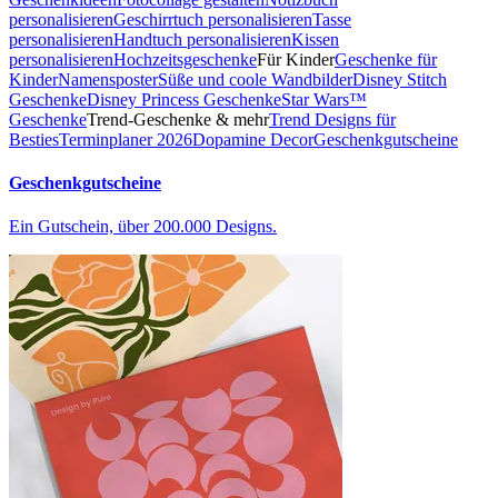
personalisieren
Geschirrtuch personalisieren
Tasse
personalisieren
Handtuch personalisieren
Kissen
personalisieren
Hochzeitsgeschenke
Für Kinder
Geschenke für
Kinder
Namensposter
Süße und coole Wandbilder
Disney Stitch
Geschenke
Disney Princess Geschenke
Star Wars™
Geschenke
Trend-Geschenke & mehr
Trend Designs für
Besties
Terminplaner 2026
Dopamine Decor
Geschenkgutscheine
Geschenkgutscheine
Ein Gutschein, über 200.000 Designs.