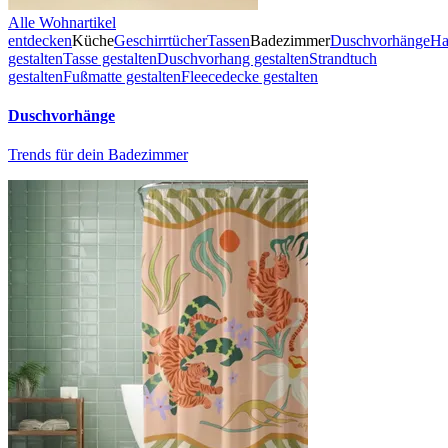
Alle Wohnartikel
entdecken
Küche
Geschirrtücher
Tassen
Badezimmer
Duschvorhänge
Ha
gestalten
Tasse gestalten
Duschvorhang gestalten
Strandtuch
gestalten
Fußmatte gestalten
Fleecedecke gestalten
Duschvorhänge
Trends für dein Badezimmer