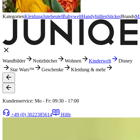
Kategorien
Kleidung
Jutebeutel
Babywelt
Handyhüllen
Sticker
Brands
M
Wandbilder
Notizbücher
Wohnen
Kinderwelt
Disney
Star Wars™
Geschenke
Kleidung & mehr
Kundenservice: Mo - Fr: 09:30 - 17:00
+49 (0) 3022385614
Hilfe