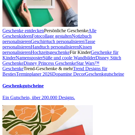
Geschenke entdecken
Persönliche Geschenke
Alle
Geschenkideen
Fotocollage gestalten
Notizbuch
personalisieren
Geschirrtuch personalisieren
Tasse
personalisieren
Handtuch personalisieren
Kissen
personalisieren
Hochzeitsgeschenke
Für Kinder
Geschenke für
Kinder
Namensposter
Süße und coole Wandbilder
Disney Stitch
Geschenke
Disney Princess Geschenke
Star Wars™
Geschenke
Trend-Geschenke & mehr
Trend Designs für
Besties
Terminplaner 2026
Dopamine Decor
Geschenkgutscheine
Geschenkgutscheine
Ein Gutschein, über 200.000 Designs.