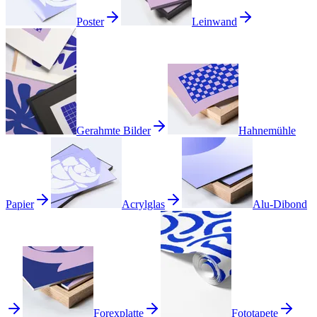
Poster
Leinwand
Gerahmte Bilder
Hahnemühle
Papier
Acrylglas
Alu-Dibond
Forexplatte
Fototapete