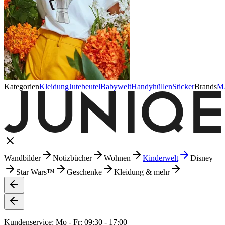
Kategorien
Kleidung
Jutebeutel
Babywelt
Handyhüllen
Sticker
Brands
M
Wandbilder
Notizbücher
Wohnen
Kinderwelt
Disney
Star Wars™
Geschenke
Kleidung & mehr
Kundenservice: Mo - Fr: 09:30 - 17:00