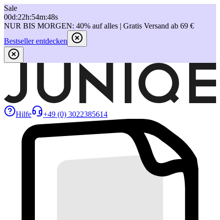
Sale
00
d
:
22
h
:
54
m
:
48
s
NUR BIS MORGEN: 40% auf alles | Gratis Versand ab 69 €
Bestseller entdecken
Hilfe
+49 (0) 3022385614