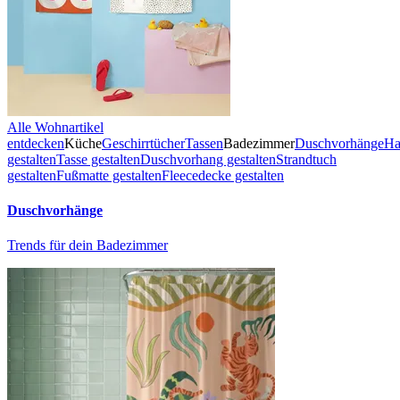
Alle Wohnartikel
entdecken
Küche
Geschirrtücher
Tassen
Badezimmer
Duschvorhänge
Ha
gestalten
Tasse gestalten
Duschvorhang gestalten
Strandtuch
gestalten
Fußmatte gestalten
Fleecedecke gestalten
Duschvorhänge
Trends für dein Badezimmer