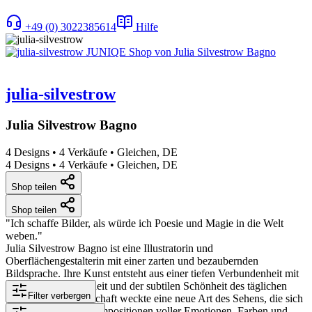
+49 (0) 3022385614
Hilfe
julia-silvestrow
Julia Silvestrow Bagno
4 Designs
•
4 Verkäufe
•
Gleichen, DE
4 Designs
•
4 Verkäufe
•
Gleichen, DE
Shop teilen
Shop teilen
"Ich schaffe Bilder, als würde ich Poesie und Magie in die Welt
weben."
Julia Silvestrow Bagno ist eine Illustratorin und
Oberflächengestalterin mit einer zarten und bezaubernden
Bildsprache. Ihre Kunst entsteht aus einer tiefen Verbundenheit mit
der Natur, der Kindheit und der subtilen Schönheit des täglichen
Filter verbergen
Lebens. Die Mutterschaft weckte eine neue Art des Sehens, die sich
nun in poetischen Kompositionen voller Emotionen, Farben und