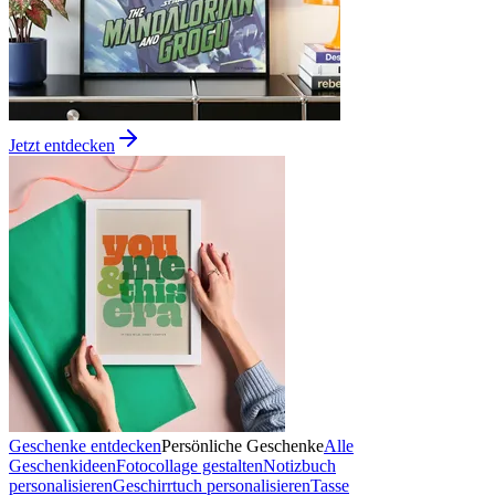
Jetzt entdecken
Geschenke entdecken
Persönliche Geschenke
Alle
Geschenkideen
Fotocollage gestalten
Notizbuch
personalisieren
Geschirrtuch personalisieren
Tasse