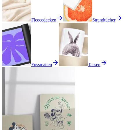
Fleecedecken
Strandtücher
Fussmatten
Tassen