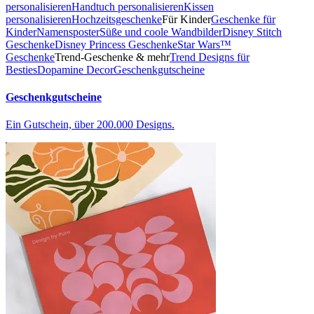
personalisieren
Handtuch personalisieren
Kissen
personalisieren
Hochzeitsgeschenke
Für Kinder
Geschenke für
Kinder
Namensposter
Süße und coole Wandbilder
Disney Stitch
Geschenke
Disney Princess Geschenke
Star Wars™
Geschenke
Trend-Geschenke & mehr
Trend Designs für
Besties
Dopamine Decor
Geschenkgutscheine
Geschenkgutscheine
Ein Gutschein, über 200.000 Designs.