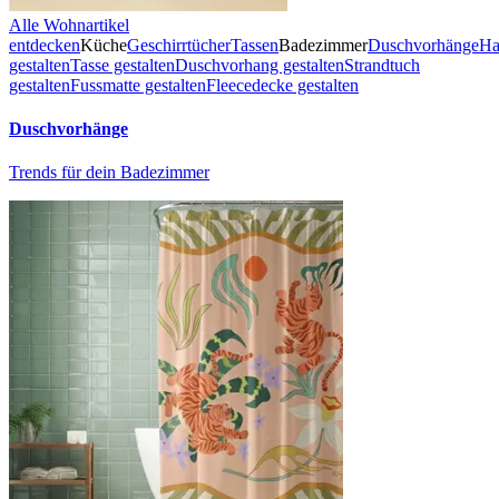
Alle Wohnartikel
entdecken
Küche
Geschirrtücher
Tassen
Badezimmer
Duschvorhänge
Ha
gestalten
Tasse gestalten
Duschvorhang gestalten
Strandtuch
gestalten
Fussmatte gestalten
Fleecedecke gestalten
Duschvorhänge
Trends für dein Badezimmer