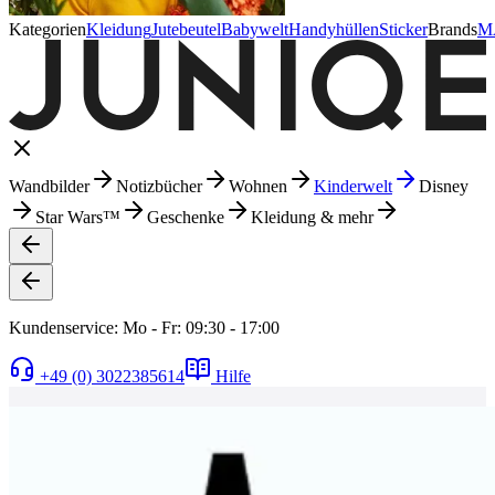
Kategorien
Kleidung
Jutebeutel
Babywelt
Handyhüllen
Sticker
Brands
M
Wandbilder
Notizbücher
Wohnen
Kinderwelt
Disney
Star Wars™
Geschenke
Kleidung & mehr
Kundenservice: Mo - Fr: 09:30 - 17:00
+49 (0) 3022385614
Hilfe