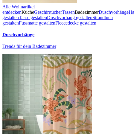
Alle Wohnartikel
entdecken
Küche
Geschirrtücher
Tassen
Badezimmer
Duschvorhänge
Ha
gestalten
Tasse gestalten
Duschvorhang gestalten
Strandtuch
gestalten
Fussmatte gestalten
Fleecedecke gestalten
Duschvorhänge
Trends für dein Badezimmer