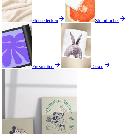
Fleecedecken
Strandtücher
Fussmatten
Tassen