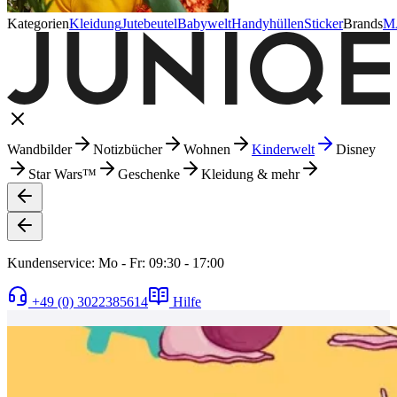
Kategorien
Kleidung
Jutebeutel
Babywelt
Handyhüllen
Sticker
Brands
M
Wandbilder
Notizbücher
Wohnen
Kinderwelt
Disney
Star Wars™
Geschenke
Kleidung & mehr
Kundenservice: Mo - Fr: 09:30 - 17:00
+49 (0) 3022385614
Hilfe