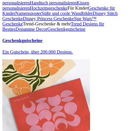
personalisieren
Handtuch personalisieren
Kissen
personalisieren
Hochzeitsgeschenke
Für Kinder
Geschenke für
Kinder
Namensposter
Süße und coole Wandbilder
Disney Stitch
Geschenke
Disney Princess Geschenke
Star Wars™
Geschenke
Trend-Geschenke & mehr
Trend Designs für
Besties
Dopamine Decor
Geschenkgutscheine
Geschenkgutscheine
Ein Gutschein, über 200.000 Designs.