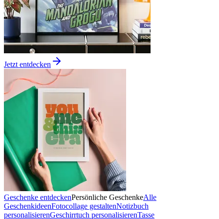
Jetzt entdecken
Geschenke entdecken
Persönliche Geschenke
Alle
Geschenkideen
Fotocollage gestalten
Notizbuch
personalisieren
Geschirrtuch personalisieren
Tasse