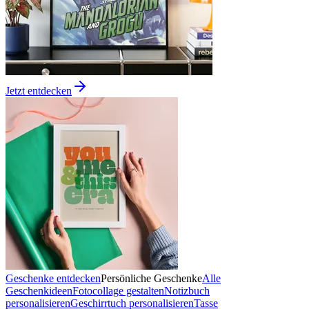
Jetzt entdecken
Geschenke entdecken
Persönliche Geschenke
Alle
Geschenkideen
Fotocollage gestalten
Notizbuch
personalisieren
Geschirrtuch personalisieren
Tasse