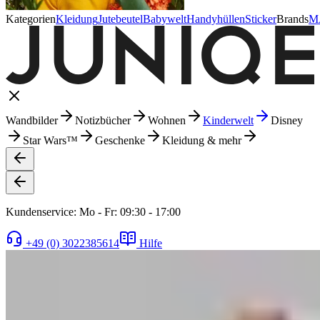
Kategorien
Kleidung
Jutebeutel
Babywelt
Handyhüllen
Sticker
Brands
M
Wandbilder
Notizbücher
Wohnen
Kinderwelt
Disney
Star Wars™
Geschenke
Kleidung & mehr
Kundenservice: Mo - Fr: 09:30 - 17:00
+49 (0) 3022385614
Hilfe