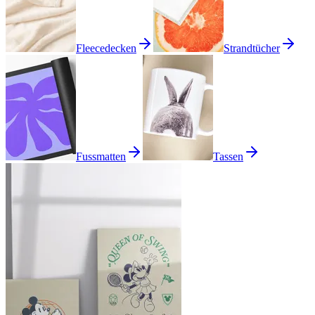
Fleecedecken
Strandtücher
Fussmatten
Tassen