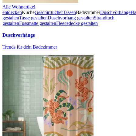
Alle Wohnartikel
entdecken
Küche
Geschirrtücher
Tassen
Badezimmer
Duschvorhänge
Ha
gestalten
Tasse gestalten
Duschvorhang gestalten
Strandtuch
gestalten
Fussmatte gestalten
Fleecedecke gestalten
Duschvorhänge
Trends für dein Badezimmer