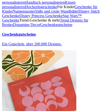
personalisieren
Handtuch personalisieren
Kissen
personalisieren
Hochzeitsgeschenke
Für Kinder
Geschenke für
Kinder
Namensposter
Süße und coole Wandbilder
Disney Stitch
Geschenke
Disney Princess Geschenke
Star Wars™
Geschenke
Trend-Geschenke & mehr
Trend Designs für
Besties
Dopamine Decor
Geschenkgutscheine
Geschenkgutscheine
Ein Gutschein, über 200.000 Designs.