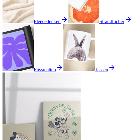
Fleecedecken
Strandtücher
Fussmatten
Tassen