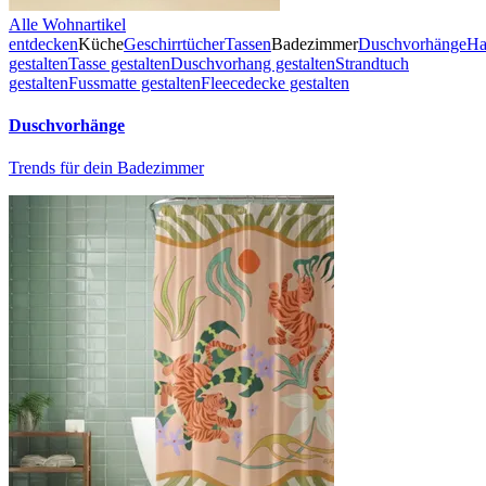
Alle Wohnartikel
entdecken
Küche
Geschirrtücher
Tassen
Badezimmer
Duschvorhänge
Ha
gestalten
Tasse gestalten
Duschvorhang gestalten
Strandtuch
gestalten
Fussmatte gestalten
Fleecedecke gestalten
Duschvorhänge
Trends für dein Badezimmer