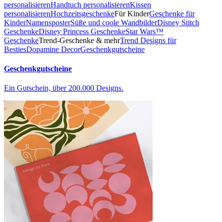
personalisieren
Handtuch personalisieren
Kissen
personalisieren
Hochzeitsgeschenke
Für Kinder
Geschenke für
Kinder
Namensposter
Süße und coole Wandbilder
Disney Stitch
Geschenke
Disney Princess Geschenke
Star Wars™
Geschenke
Trend-Geschenke & mehr
Trend Designs für
Besties
Dopamine Decor
Geschenkgutscheine
Geschenkgutscheine
Ein Gutschein, über 200.000 Designs.