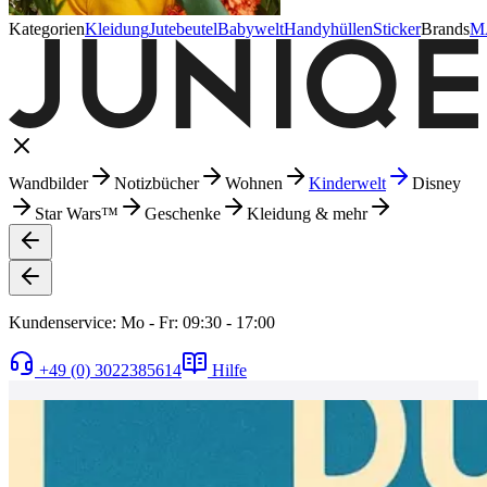
Kategorien
Kleidung
Jutebeutel
Babywelt
Handyhüllen
Sticker
Brands
M
Wandbilder
Notizbücher
Wohnen
Kinderwelt
Disney
Star Wars™
Geschenke
Kleidung & mehr
Kundenservice: Mo - Fr: 09:30 - 17:00
+49 (0) 3022385614
Hilfe