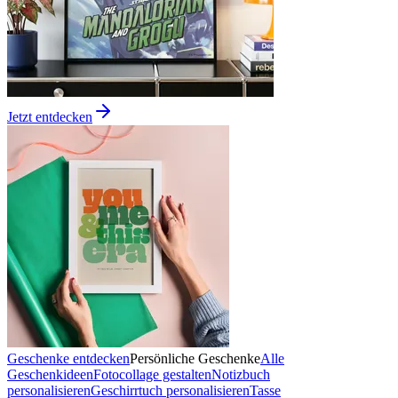
Jetzt entdecken
Geschenke entdecken
Persönliche Geschenke
Alle
Geschenkideen
Fotocollage gestalten
Notizbuch
personalisieren
Geschirrtuch personalisieren
Tasse