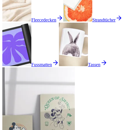
Fleecedecken
Strandtücher
Fussmatten
Tassen