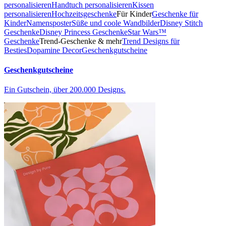
personalisieren
Handtuch personalisieren
Kissen
personalisieren
Hochzeitsgeschenke
Für Kinder
Geschenke für
Kinder
Namensposter
Süße und coole Wandbilder
Disney Stitch
Geschenke
Disney Princess Geschenke
Star Wars™
Geschenke
Trend-Geschenke & mehr
Trend Designs für
Besties
Dopamine Decor
Geschenkgutscheine
Geschenkgutscheine
Ein Gutschein, über 200.000 Designs.