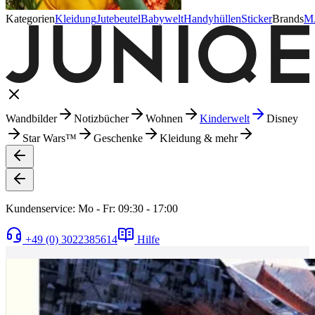
Kategorien
Kleidung
Jutebeutel
Babywelt
Handyhüllen
Sticker
Brands
M
Wandbilder
Notizbücher
Wohnen
Kinderwelt
Disney
Star Wars™
Geschenke
Kleidung & mehr
Kundenservice: Mo - Fr: 09:30 - 17:00
+49 (0) 3022385614
Hilfe