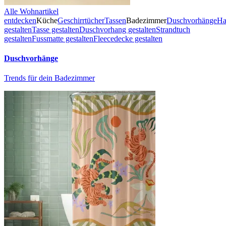
Alle Wohnartikel
entdecken
Küche
Geschirrtücher
Tassen
Badezimmer
Duschvorhänge
Ha
gestalten
Tasse gestalten
Duschvorhang gestalten
Strandtuch
gestalten
Fussmatte gestalten
Fleecedecke gestalten
Duschvorhänge
Trends für dein Badezimmer