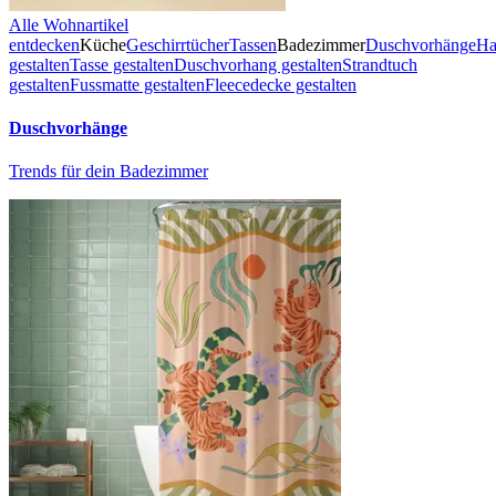
Alle Wohnartikel
entdecken
Küche
Geschirrtücher
Tassen
Badezimmer
Duschvorhänge
Ha
gestalten
Tasse gestalten
Duschvorhang gestalten
Strandtuch
gestalten
Fussmatte gestalten
Fleecedecke gestalten
Duschvorhänge
Trends für dein Badezimmer