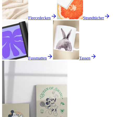
Fleecedecken
Strandtücher
Fussmatten
Tassen