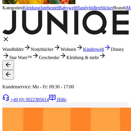
Kategorien
Kleidung
Jutebeutel
Babywelt
Handyhüllen
Sticker
Brands
M
Wandbilder
Notizbücher
Wohnen
Kinderwelt
Disney
Star Wars™
Geschenke
Kleidung & mehr
Kundenservice: Mo - Fr: 09:30 - 17:00
+49 (0) 3022385614
Hilfe