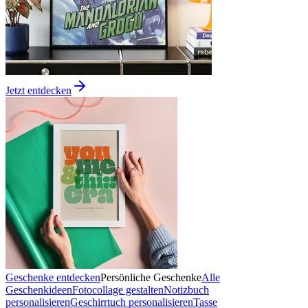
Jetzt entdecken
Geschenke entdecken
Persönliche Geschenke
Alle
Geschenkideen
Fotocollage gestalten
Notizbuch
personalisieren
Geschirrtuch personalisieren
Tasse