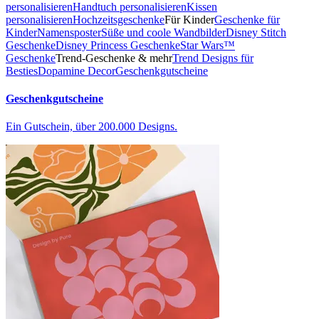
personalisieren
Handtuch personalisieren
Kissen
personalisieren
Hochzeitsgeschenke
Für Kinder
Geschenke für
Kinder
Namensposter
Süße und coole Wandbilder
Disney Stitch
Geschenke
Disney Princess Geschenke
Star Wars™
Geschenke
Trend-Geschenke & mehr
Trend Designs für
Besties
Dopamine Decor
Geschenkgutscheine
Geschenkgutscheine
Ein Gutschein, über 200.000 Designs.