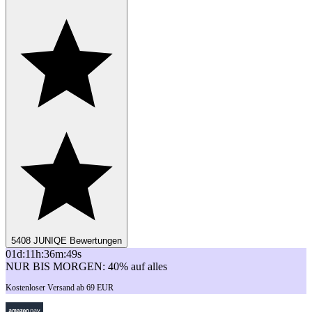
5408 JUNIQE Bewertungen
01
d
:
11
h
:
36
m
:
49
s
NUR BIS MORGEN: 40% auf alles
Kostenloser Versand ab 69 EUR