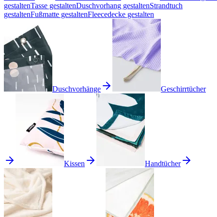
gestalten
Tasse gestalten
Duschvorhang gestalten
Strandtuch
gestalten
Fußmatte gestalten
Fleecedecke gestalten
Duschvorhänge
Geschirrtücher
Kissen
Handtücher