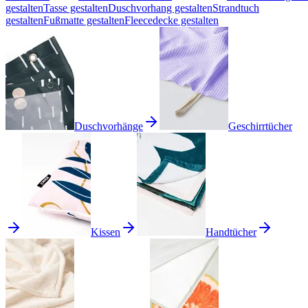
gestalten
Tasse gestalten
Duschvorhang gestalten
Strandtuch
gestalten
Fußmatte gestalten
Fleecedecke gestalten
Duschvorhänge
Geschirrtücher
Kissen
Handtücher