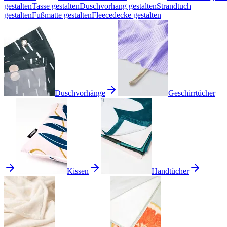
gestalten
Tasse gestalten
Duschvorhang gestalten
Strandtuch
gestalten
Fußmatte gestalten
Fleecedecke gestalten
Duschvorhänge
Geschirrtücher
Kissen
Handtücher