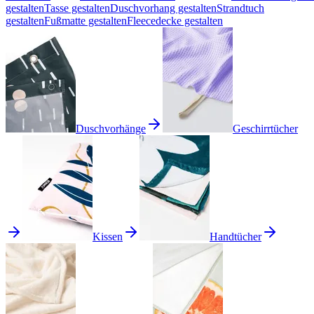
gestalten
Tasse gestalten
Duschvorhang gestalten
Strandtuch
gestalten
Fußmatte gestalten
Fleecedecke gestalten
Duschvorhänge
Geschirrtücher
Kissen
Handtücher