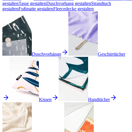
gestalten
Tasse gestalten
Duschvorhang gestalten
Strandtuch
gestalten
Fußmatte gestalten
Fleecedecke gestalten
Duschvorhänge
Geschirrtücher
Kissen
Handtücher