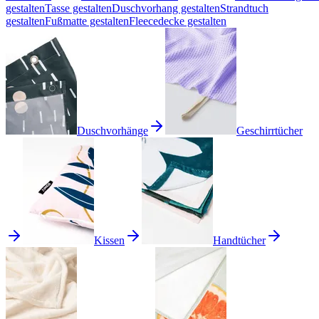
gestalten
Tasse gestalten
Duschvorhang gestalten
Strandtuch
gestalten
Fußmatte gestalten
Fleecedecke gestalten
Duschvorhänge
Geschirrtücher
Kissen
Handtücher