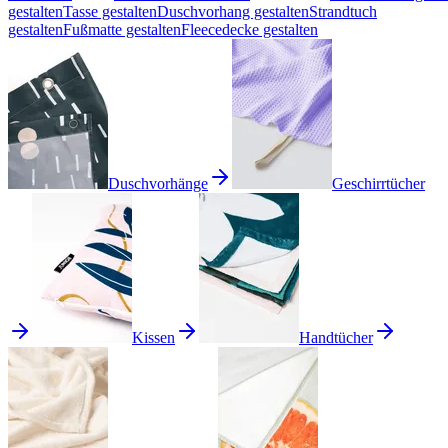
gestalten
Tasse gestalten
Duschvorhang gestalten
Strandtuch
gestalten
Fußmatte gestalten
Fleecedecke gestalten
Duschvorhänge
Geschirrtücher
Kissen
Handtücher