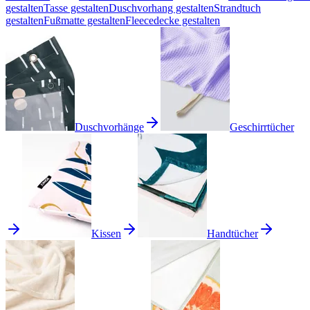
gestalten
Tasse gestalten
Duschvorhang gestalten
Strandtuch
gestalten
Fußmatte gestalten
Fleecedecke gestalten
Duschvorhänge
Geschirrtücher
Kissen
Handtücher