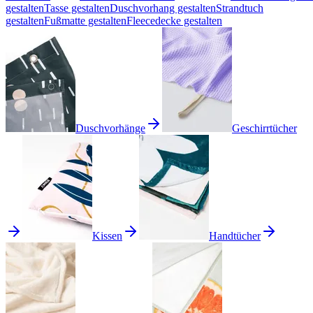
gestalten
Tasse gestalten
Duschvorhang gestalten
Strandtuch
gestalten
Fußmatte gestalten
Fleecedecke gestalten
Duschvorhänge
Geschirrtücher
Kissen
Handtücher