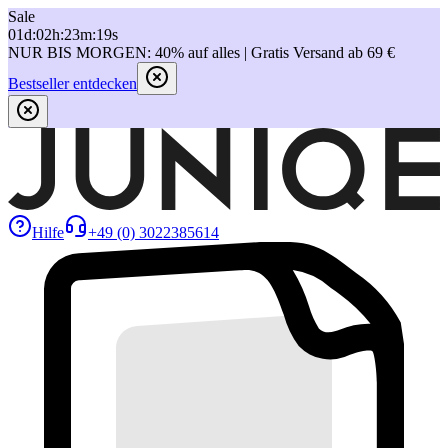
Sale
01
d
:
02
h
:
23
m
:
19
s
NUR BIS MORGEN: 40% auf alles | Gratis Versand ab 69 €
Bestseller entdecken
Hilfe
+49 (0) 3022385614