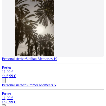
Personalisierbar
Sicilian Memories 19
Poster
11,99 €
ab
6,99 €
Personalisierbar
Summer Moments 5
Poster
11,99 €
ab
6,99 €