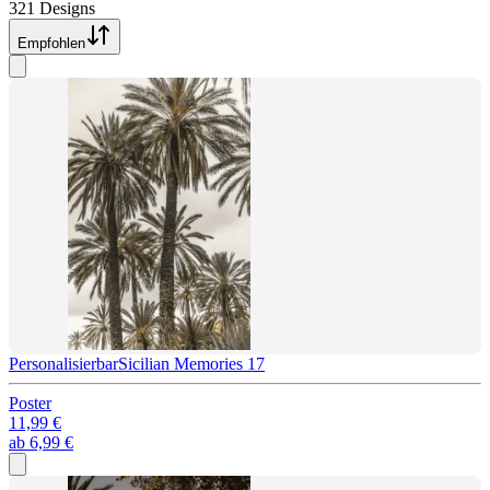
321 Designs
Empfohlen
Personalisierbar
Sicilian Memories 17
Poster
11,99 €
ab
6,99 €