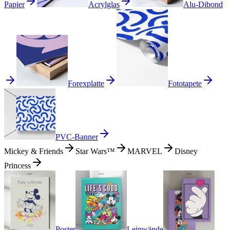
Papier
Acrylglas
Alu-Dibond
Forexplatte
Fototapete
PVC-Banner
Mickey & Friends
Star Wars™
MARVEL
Disney
Princess
Poster
Leinwände