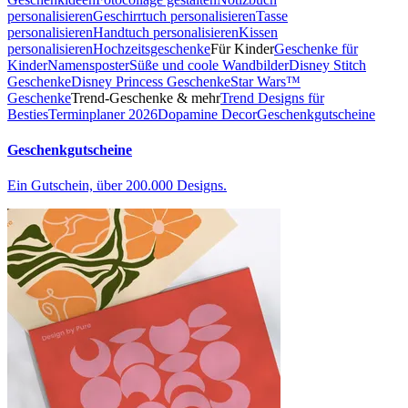
personalisieren
Geschirrtuch personalisieren
Tasse
personalisieren
Handtuch personalisieren
Kissen
personalisieren
Hochzeitsgeschenke
Für Kinder
Geschenke für
Kinder
Namensposter
Süße und coole Wandbilder
Disney Stitch
Geschenke
Disney Princess Geschenke
Star Wars™
Geschenke
Trend-Geschenke & mehr
Trend Designs für
Besties
Terminplaner 2026
Dopamine Decor
Geschenkgutscheine
Geschenkgutscheine
Ein Gutschein, über 200.000 Designs.