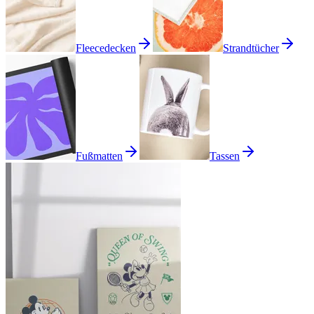
Fleecedecken
Strandtücher
Fußmatten
Tassen