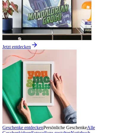
Jetzt entdecken
Geschenke entdecken
Persönliche Geschenke
Alle
Geschenkideen
Fotocollage gestalten
Notizbuch