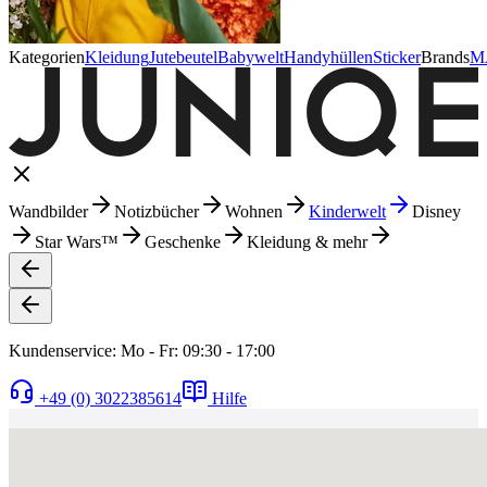
Kategorien
Kleidung
Jutebeutel
Babywelt
Handyhüllen
Sticker
Brands
M
Wandbilder
Notizbücher
Wohnen
Kinderwelt
Disney
Star Wars™
Geschenke
Kleidung & mehr
Kundenservice: Mo - Fr: 09:30 - 17:00
+49 (0) 3022385614
Hilfe