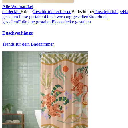
Alle Wohnartikel
entdecken
Küche
Geschirrtücher
Tassen
Badezimmer
Duschvorhänge
Ha
gestalten
Tasse gestalten
Duschvorhang gestalten
Strandtuch
gestalten
Fußmatte gestalten
Fleecedecke gestalten
Duschvorhänge
Trends für dein Badezimmer