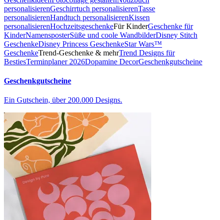
personalisieren
Geschirrtuch personalisieren
Tasse
personalisieren
Handtuch personalisieren
Kissen
personalisieren
Hochzeitsgeschenke
Für Kinder
Geschenke für
Kinder
Namensposter
Süße und coole Wandbilder
Disney Stitch
Geschenke
Disney Princess Geschenke
Star Wars™
Geschenke
Trend-Geschenke & mehr
Trend Designs für
Besties
Terminplaner 2026
Dopamine Decor
Geschenkgutscheine
Geschenkgutscheine
Ein Gutschein, über 200.000 Designs.