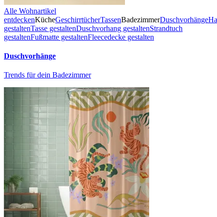
Alle Wohnartikel
entdecken
Küche
Geschirrtücher
Tassen
Badezimmer
Duschvorhänge
Ha
gestalten
Tasse gestalten
Duschvorhang gestalten
Strandtuch
gestalten
Fußmatte gestalten
Fleecedecke gestalten
Duschvorhänge
Trends für dein Badezimmer