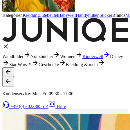
Kategorien
Kleidung
Jutebeutel
Babywelt
Handyhüllen
Sticker
Brands
M
Wandbilder
Notizbücher
Wohnen
Kinderwelt
Disney
Star Wars™
Geschenke
Kleidung & mehr
Kundenservice: Mo - Fr: 09:30 - 17:00
+49 (0) 3022385614
Hilfe