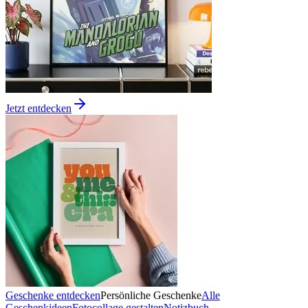
Jetzt entdecken
Geschenke entdecken
Persönliche Geschenke
Alle
Geschenkideen
Fotocollage gestalten
Notizbuch