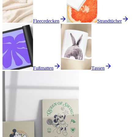
Fleecedecken
Strandtücher
Fußmatten
Tassen