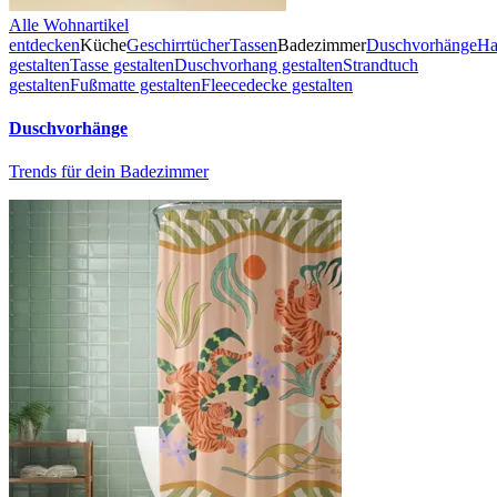
Alle Wohnartikel
entdecken
Küche
Geschirrtücher
Tassen
Badezimmer
Duschvorhänge
Ha
gestalten
Tasse gestalten
Duschvorhang gestalten
Strandtuch
gestalten
Fußmatte gestalten
Fleecedecke gestalten
Duschvorhänge
Trends für dein Badezimmer