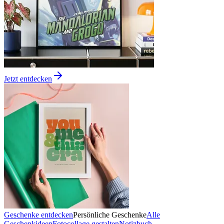
Jetzt entdecken
Geschenke entdecken
Persönliche Geschenke
Alle
Geschenkideen
Fotocollage gestalten
Notizbuch