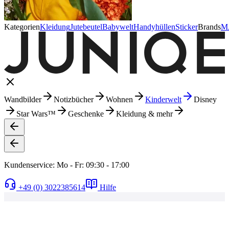
Kategorien
Kleidung
Jutebeutel
Babywelt
Handyhüllen
Sticker
Brands
M
Wandbilder
Notizbücher
Wohnen
Kinderwelt
Disney
Star Wars™
Geschenke
Kleidung & mehr
Kundenservice: Mo - Fr: 09:30 - 17:00
+49 (0) 3022385614
Hilfe