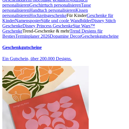
personalisieren
Geschirrtuch personalisieren
Tasse
personalisieren
Handtuch personalisieren
Kissen
personalisieren
Hochzeitsgeschenke
Für Kinder
Geschenke für
Kinder
Namensposter
Süße und coole Wandbilder
Disney Stitch
Geschenke
Disney Princess Geschenke
Star Wars™
Geschenke
Trend-Geschenke & mehr
Trend Designs für
Besties
Terminplaner 2026
Dopamine Decor
Geschenkgutscheine
Geschenkgutscheine
Ein Gutschein, über 200.000 Designs.