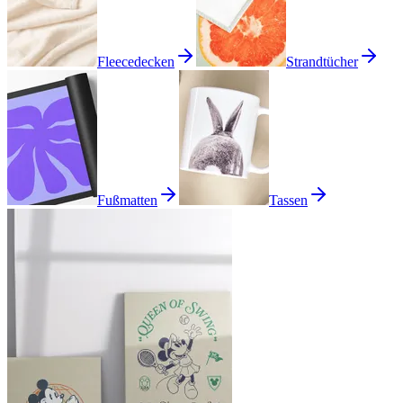
Fleecedecken
Strandtücher
Fußmatten
Tassen