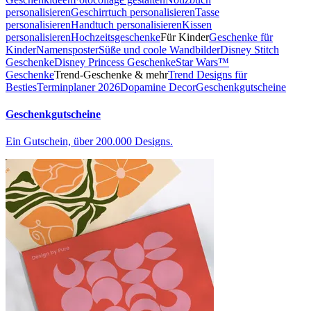
personalisieren
Geschirrtuch personalisieren
Tasse
personalisieren
Handtuch personalisieren
Kissen
personalisieren
Hochzeitsgeschenke
Für Kinder
Geschenke für
Kinder
Namensposter
Süße und coole Wandbilder
Disney Stitch
Geschenke
Disney Princess Geschenke
Star Wars™
Geschenke
Trend-Geschenke & mehr
Trend Designs für
Besties
Terminplaner 2026
Dopamine Decor
Geschenkgutscheine
Geschenkgutscheine
Ein Gutschein, über 200.000 Designs.