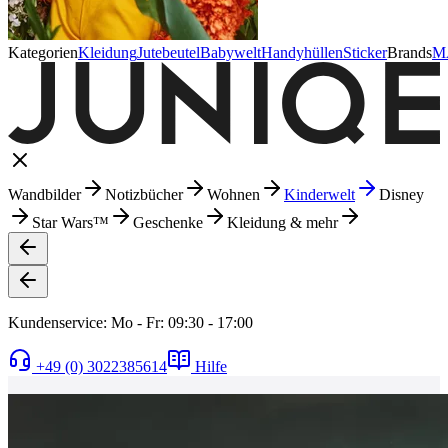
Kategorien
Kleidung
Jutebeutel
Babywelt
Handyhüllen
Sticker
Brands
M
Wandbilder
Notizbücher
Wohnen
Kinderwelt
Disney
Star Wars™
Geschenke
Kleidung & mehr
Kundenservice: Mo - Fr: 09:30 - 17:00
+49 (0) 3022385614
Hilfe