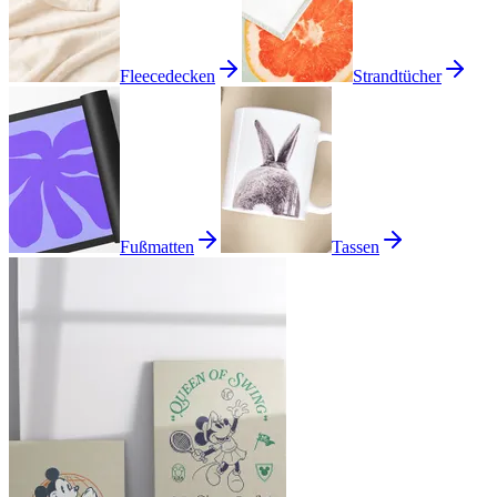
Fleecedecken
Strandtücher
Fußmatten
Tassen