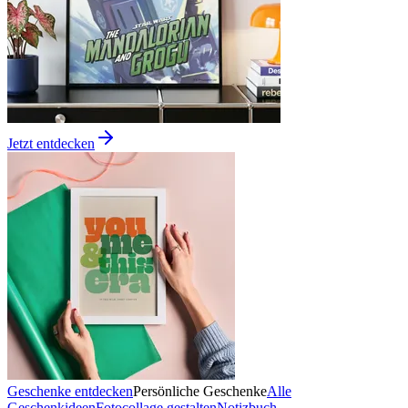
Jetzt entdecken
Geschenke entdecken
Persönliche Geschenke
Alle
Geschenkideen
Fotocollage gestalten
Notizbuch