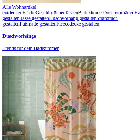
Alle Wohnartikel
entdecken
Küche
Geschirrtücher
Tassen
Badezimmer
Duschvorhänge
Ha
gestalten
Tasse gestalten
Duschvorhang gestalten
Strandtuch
gestalten
Fußmatte gestalten
Fleecedecke gestalten
Duschvorhänge
Trends für dein Badezimmer