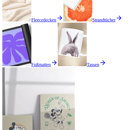
Fleecedecken
Strandtücher
Fußmatten
Tassen