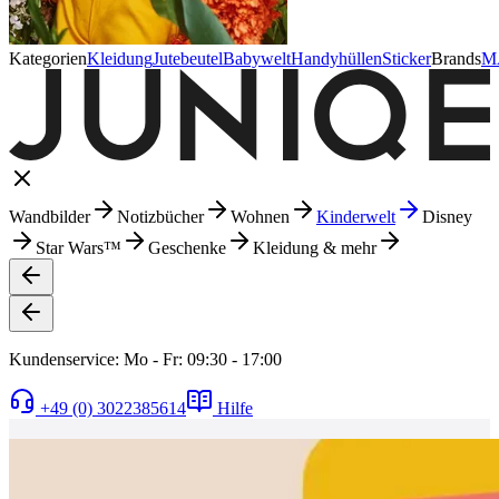
Kategorien
Kleidung
Jutebeutel
Babywelt
Handyhüllen
Sticker
Brands
M
Wandbilder
Notizbücher
Wohnen
Kinderwelt
Disney
Star Wars™
Geschenke
Kleidung & mehr
Kundenservice: Mo - Fr: 09:30 - 17:00
+49 (0) 3022385614
Hilfe