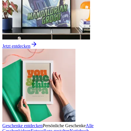
Jetzt entdecken
Geschenke entdecken
Persönliche Geschenke
Alle
Geschenkideen
Fotocollage gestalten
Notizbuch