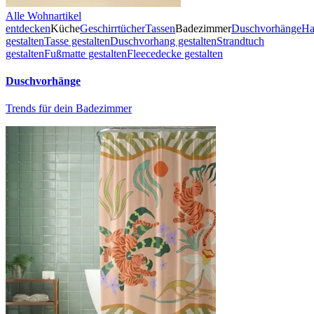
Alle Wohnartikel
entdecken
Küche
Geschirrtücher
Tassen
Badezimmer
Duschvorhänge
Ha
gestalten
Tasse gestalten
Duschvorhang gestalten
Strandtuch
gestalten
Fußmatte gestalten
Fleecedecke gestalten
Duschvorhänge
Trends für dein Badezimmer