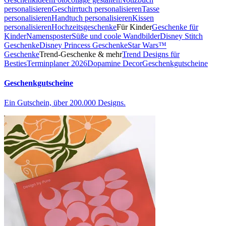
personalisieren
Geschirrtuch personalisieren
Tasse
personalisieren
Handtuch personalisieren
Kissen
personalisieren
Hochzeitsgeschenke
Für Kinder
Geschenke für
Kinder
Namensposter
Süße und coole Wandbilder
Disney Stitch
Geschenke
Disney Princess Geschenke
Star Wars™
Geschenke
Trend-Geschenke & mehr
Trend Designs für
Besties
Terminplaner 2026
Dopamine Decor
Geschenkgutscheine
Geschenkgutscheine
Ein Gutschein, über 200.000 Designs.