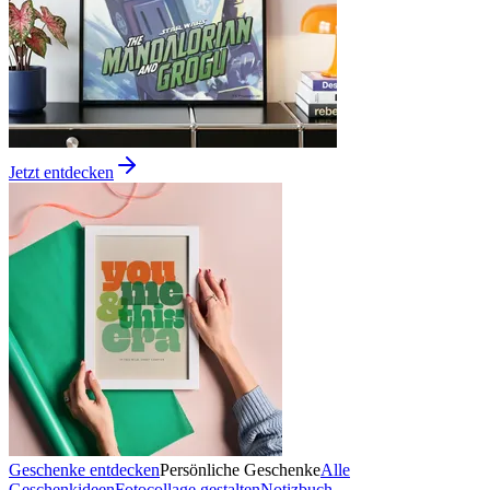
Jetzt entdecken
Geschenke entdecken
Persönliche Geschenke
Alle
Geschenkideen
Fotocollage gestalten
Notizbuch