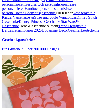
personalisieren
Geschirrtuch personalisieren
Tasse
personalisieren
Handtuch personalisieren
Kissen
personalisieren
Hochzeitsgeschenke
Für Kinder
Geschenke für
Kinder
Namensposter
Süße und coole Wandbilder
Disney Stitch
Geschenke
Disney Princess Geschenke
Star Wars™
Geschenke
Trend-Geschenke & mehr
Trend Designs für
Besties
Terminplaner 2026
Dopamine Decor
Geschenkgutscheine
Geschenkgutscheine
Ein Gutschein, über 200.000 Designs.