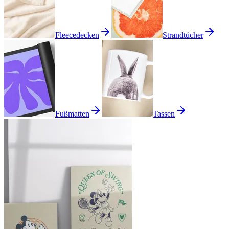
Fleecedecken
Strandtücher
Fußmatten
Tassen