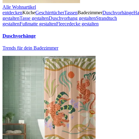
Alle Wohnartikel
entdecken
Küche
Geschirrtücher
Tassen
Badezimmer
Duschvorhänge
Ha
gestalten
Tasse gestalten
Duschvorhang gestalten
Strandtuch
gestalten
Fußmatte gestalten
Fleecedecke gestalten
Duschvorhänge
Trends für dein Badezimmer