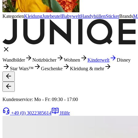
Kategorien
Kleidung
Jutebeutel
Babywelt
Handyhüllen
Sticker
Brands
M
Wandbilder
Notizbücher
Wohnen
Kinderwelt
Disney
Star Wars™
Geschenke
Kleidung & mehr
Kundenservice: Mo - Fr: 09:30 - 17:00
+49 (0) 3022385614
Hilfe