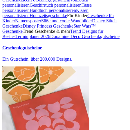
personalisieren
Geschirrtuch personalisieren
Tasse
personalisieren
Handtuch personalisieren
Kissen
personalisieren
Hochzeitsgeschenke
Für Kinder
Geschenke für
Kinder
Namensposter
Süße und coole Wandbilder
Disney Stitch
Geschenke
Disney Princess Geschenke
Star Wars™
Geschenke
Trend-Geschenke & mehr
Trend Designs für
Besties
Terminplaner 2026
Dopamine Decor
Geschenkgutscheine
Geschenkgutscheine
Ein Gutschein, über 200.000 Designs.