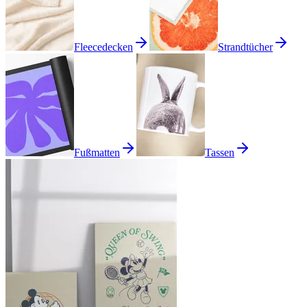
Fleecedecken
Strandtücher
Fußmatten
Tassen