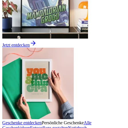
Jetzt entdecken
Geschenke entdecken
Persönliche Geschenke
Alle
Geschenkideen
Fotocollage gestalten
Notizbuch