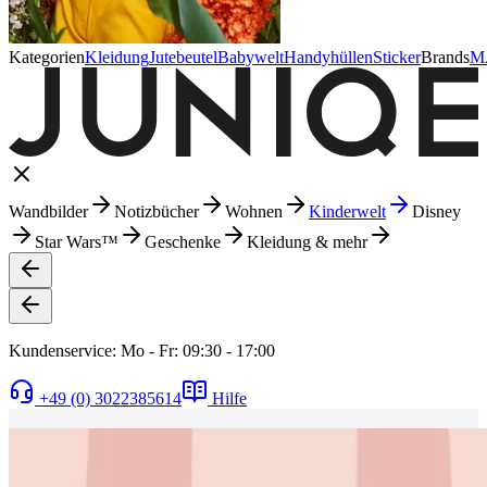
Kategorien
Kleidung
Jutebeutel
Babywelt
Handyhüllen
Sticker
Brands
M
Wandbilder
Notizbücher
Wohnen
Kinderwelt
Disney
Star Wars™
Geschenke
Kleidung & mehr
Kundenservice: Mo - Fr: 09:30 - 17:00
+49 (0) 3022385614
Hilfe