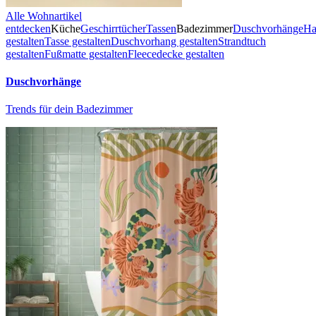
Alle Wohnartikel
entdecken
Küche
Geschirrtücher
Tassen
Badezimmer
Duschvorhänge
Ha
gestalten
Tasse gestalten
Duschvorhang gestalten
Strandtuch
gestalten
Fußmatte gestalten
Fleecedecke gestalten
Duschvorhänge
Trends für dein Badezimmer