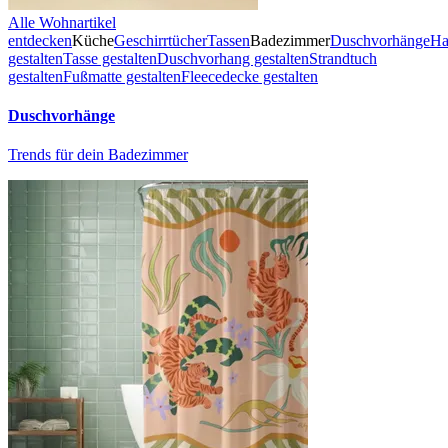
Alle Wohnartikel
entdecken
Küche
Geschirrtücher
Tassen
Badezimmer
Duschvorhänge
Ha
gestalten
Tasse gestalten
Duschvorhang gestalten
Strandtuch
gestalten
Fußmatte gestalten
Fleecedecke gestalten
Duschvorhänge
Trends für dein Badezimmer