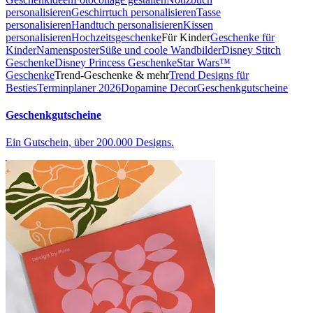
personalisieren
Geschirrtuch personalisieren
Tasse
personalisieren
Handtuch personalisieren
Kissen
personalisieren
Hochzeitsgeschenke
Für Kinder
Geschenke für
Kinder
Namensposter
Süße und coole Wandbilder
Disney Stitch
Geschenke
Disney Princess Geschenke
Star Wars™
Geschenke
Trend-Geschenke & mehr
Trend Designs für
Besties
Terminplaner 2026
Dopamine Decor
Geschenkgutscheine
Geschenkgutscheine
Ein Gutschein, über 200.000 Designs.