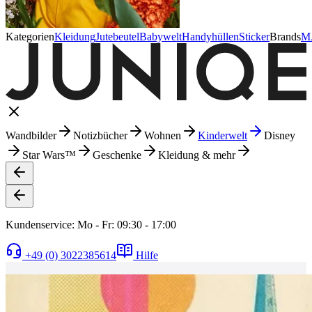
Kategorien
Kleidung
Jutebeutel
Babywelt
Handyhüllen
Sticker
Brands
M
Wandbilder
Notizbücher
Wohnen
Kinderwelt
Disney
Star Wars™
Geschenke
Kleidung & mehr
Kundenservice: Mo - Fr: 09:30 - 17:00
+49 (0) 3022385614
Hilfe