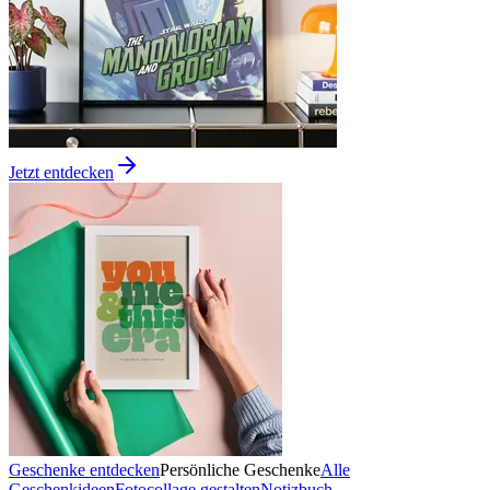
Jetzt entdecken
Geschenke entdecken
Persönliche Geschenke
Alle
Geschenkideen
Fotocollage gestalten
Notizbuch