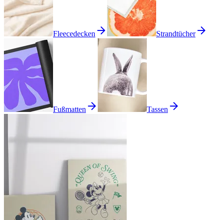
Fleecedecken
Strandtücher
Fußmatten
Tassen