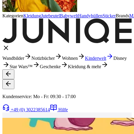
Kategorien
Kleidung
Jutebeutel
Babywelt
Handyhüllen
Sticker
Brands
M
Wandbilder
Notizbücher
Wohnen
Kinderwelt
Disney
Star Wars™
Geschenke
Kleidung & mehr
Kundenservice: Mo - Fr: 09:30 - 17:00
+49 (0) 3022385614
Hilfe