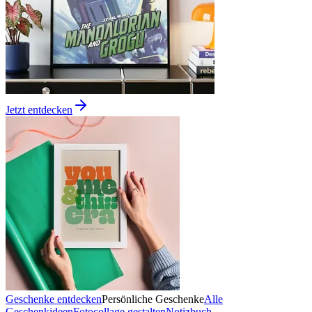
Jetzt entdecken
Geschenke entdecken
Persönliche Geschenke
Alle
Geschenkideen
Fotocollage gestalten
Notizbuch