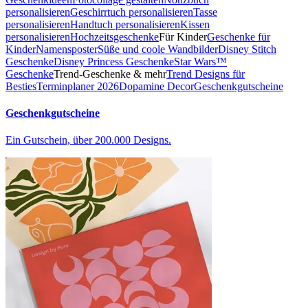
personalisieren
Geschirrtuch personalisieren
Tasse
personalisieren
Handtuch personalisieren
Kissen
personalisieren
Hochzeitsgeschenke
Für Kinder
Geschenke für
Kinder
Namensposter
Süße und coole Wandbilder
Disney Stitch
Geschenke
Disney Princess Geschenke
Star Wars™
Geschenke
Trend-Geschenke & mehr
Trend Designs für
Besties
Terminplaner 2026
Dopamine Decor
Geschenkgutscheine
Geschenkgutscheine
Ein Gutschein, über 200.000 Designs.