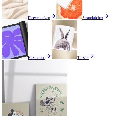
Fleecedecken
Strandtücher
Fußmatten
Tassen