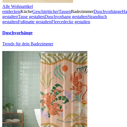
Alle Wohnartikel
entdecken
Küche
Geschirrtücher
Tassen
Badezimmer
Duschvorhänge
Ha
gestalten
Tasse gestalten
Duschvorhang gestalten
Strandtuch
gestalten
Fußmatte gestalten
Fleecedecke gestalten
Duschvorhänge
Trends für dein Badezimmer