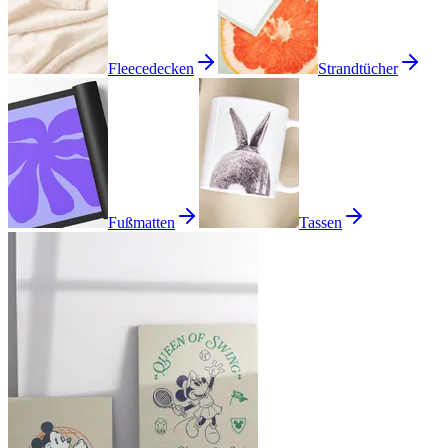
Fleecedecken
Strandtücher
Fußmatten
Tassen