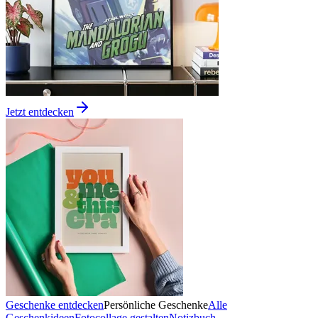
Jetzt entdecken
Geschenke entdecken
Persönliche Geschenke
Alle
Geschenkideen
Fotocollage gestalten
Notizbuch