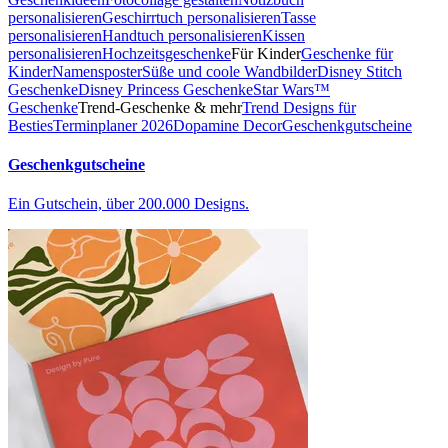
personalisieren
Geschirrtuch personalisieren
Tasse
personalisieren
Handtuch personalisieren
Kissen
personalisieren
Hochzeitsgeschenke
Für Kinder
Geschenke für
Kinder
Namensposter
Süße und coole Wandbilder
Disney Stitch
Geschenke
Disney Princess Geschenke
Star Wars™
Geschenke
Trend-Geschenke & mehr
Trend Designs für
Besties
Terminplaner 2026
Dopamine Decor
Geschenkgutscheine
Geschenkgutscheine
Ein Gutschein, über 200.000 Designs.