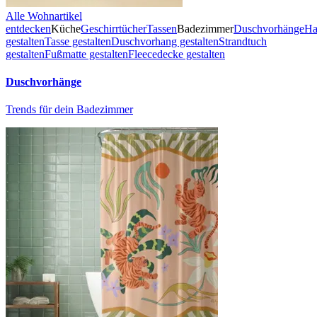
Alle Wohnartikel
entdecken
Küche
Geschirrtücher
Tassen
Badezimmer
Duschvorhänge
Ha
gestalten
Tasse gestalten
Duschvorhang gestalten
Strandtuch
gestalten
Fußmatte gestalten
Fleecedecke gestalten
Duschvorhänge
Trends für dein Badezimmer