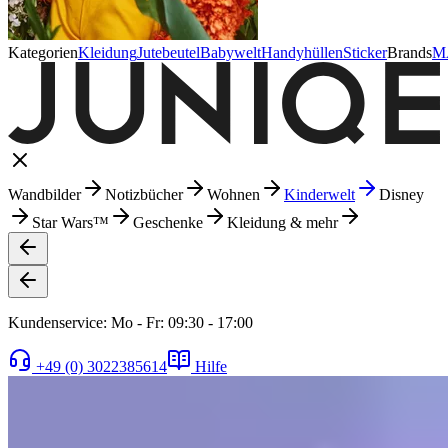
Kategorien
Kleidung
Jutebeutel
Babywelt
Handyhüllen
Sticker
Brands
M
Wandbilder
Notizbücher
Wohnen
Kinderwelt
Disney
Star Wars™
Geschenke
Kleidung & mehr
Kundenservice: Mo - Fr: 09:30 - 17:00
+49 (0) 3022385614
Hilfe