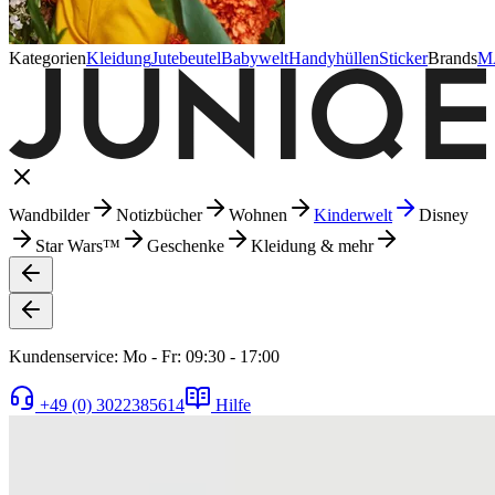
Kategorien
Kleidung
Jutebeutel
Babywelt
Handyhüllen
Sticker
Brands
M
Wandbilder
Notizbücher
Wohnen
Kinderwelt
Disney
Star Wars™
Geschenke
Kleidung & mehr
Kundenservice: Mo - Fr: 09:30 - 17:00
+49 (0) 3022385614
Hilfe