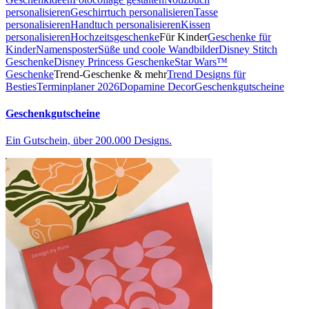
personalisieren
Geschirrtuch personalisieren
Tasse
personalisieren
Handtuch personalisieren
Kissen
personalisieren
Hochzeitsgeschenke
Für Kinder
Geschenke für
Kinder
Namensposter
Süße und coole Wandbilder
Disney Stitch
Geschenke
Disney Princess Geschenke
Star Wars™
Geschenke
Trend-Geschenke & mehr
Trend Designs für
Besties
Terminplaner 2026
Dopamine Decor
Geschenkgutscheine
Geschenkgutscheine
Ein Gutschein, über 200.000 Designs.