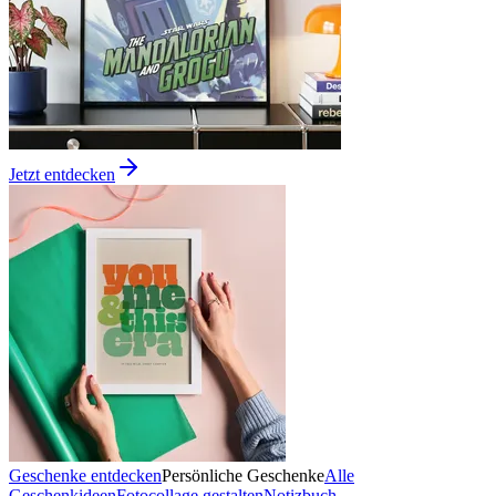
Jetzt entdecken
Geschenke entdecken
Persönliche Geschenke
Alle
Geschenkideen
Fotocollage gestalten
Notizbuch