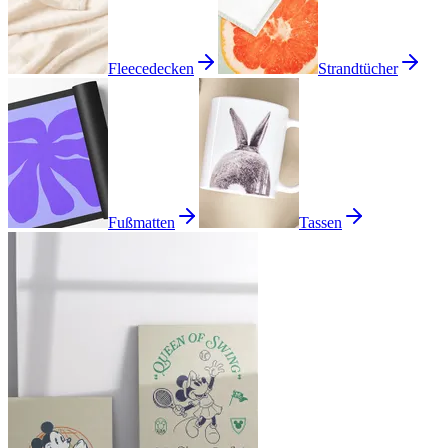
Fleecedecken
Strandtücher
Fußmatten
Tassen