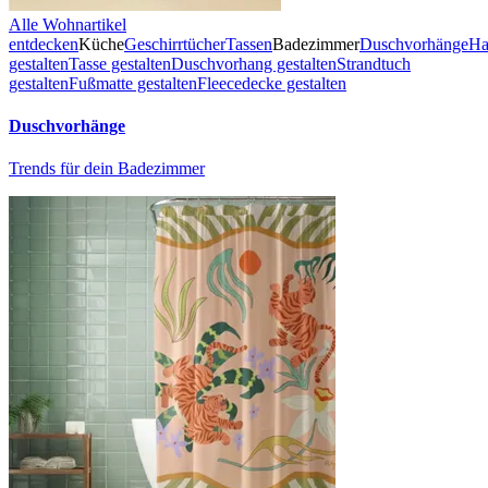
Alle Wohnartikel
entdecken
Küche
Geschirrtücher
Tassen
Badezimmer
Duschvorhänge
Ha
gestalten
Tasse gestalten
Duschvorhang gestalten
Strandtuch
gestalten
Fußmatte gestalten
Fleecedecke gestalten
Duschvorhänge
Trends für dein Badezimmer