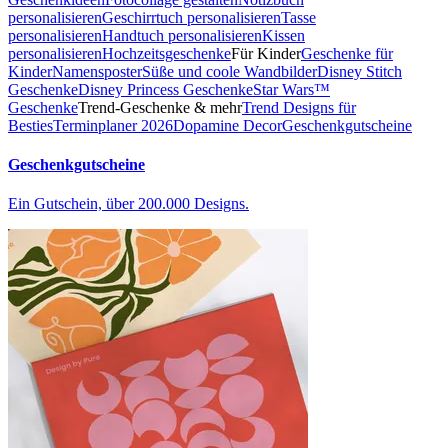
personalisieren
Geschirrtuch personalisieren
Tasse
personalisieren
Handtuch personalisieren
Kissen
personalisieren
Hochzeitsgeschenke
Für Kinder
Geschenke für
Kinder
Namensposter
Süße und coole Wandbilder
Disney Stitch
Geschenke
Disney Princess Geschenke
Star Wars™
Geschenke
Trend-Geschenke & mehr
Trend Designs für
Besties
Terminplaner 2026
Dopamine Decor
Geschenkgutscheine
Geschenkgutscheine
Ein Gutschein, über 200.000 Designs.