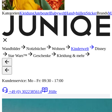
Kategorien
Kleidung
Jutebeutel
Babywelt
Handyhüllen
Sticker
Brands
M
Wandbilder
Notizbücher
Wohnen
Kinderwelt
Disney
Star Wars™
Geschenke
Kleidung & mehr
Kundenservice: Mo - Fr: 09:30 - 17:00
+49 (0) 3022385614
Hilfe