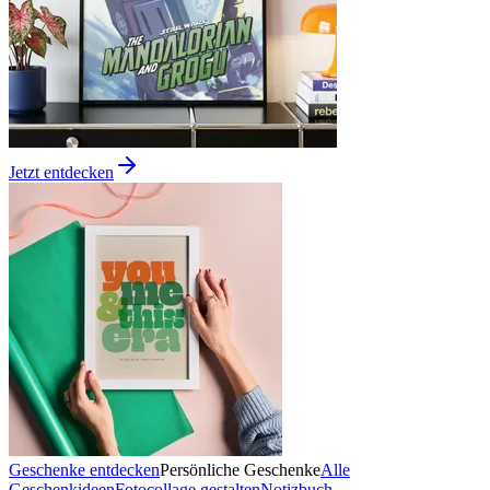
Jetzt entdecken
Geschenke entdecken
Persönliche Geschenke
Alle
Geschenkideen
Fotocollage gestalten
Notizbuch