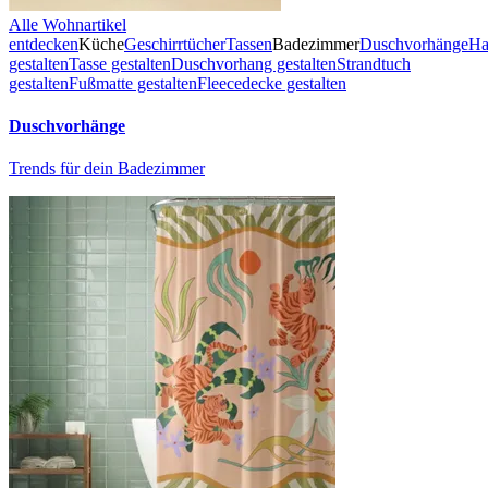
Alle Wohnartikel
entdecken
Küche
Geschirrtücher
Tassen
Badezimmer
Duschvorhänge
Ha
gestalten
Tasse gestalten
Duschvorhang gestalten
Strandtuch
gestalten
Fußmatte gestalten
Fleecedecke gestalten
Duschvorhänge
Trends für dein Badezimmer