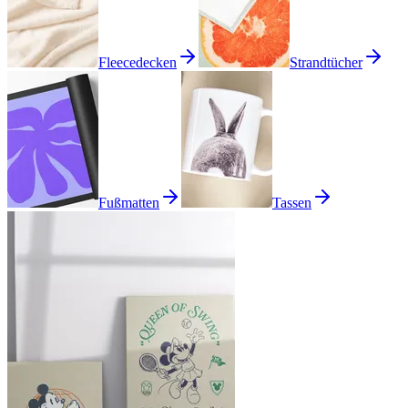
Fleecedecken
Strandtücher
Fußmatten
Tassen