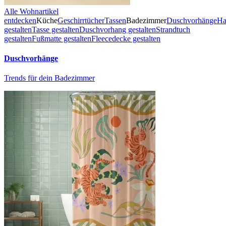
Alle Wohnartikel
entdecken
Küche
Geschirrtücher
Tassen
Badezimmer
Duschvorhänge
Ha
gestalten
Tasse gestalten
Duschvorhang gestalten
Strandtuch
gestalten
Fußmatte gestalten
Fleecedecke gestalten
Duschvorhänge
Trends für dein Badezimmer