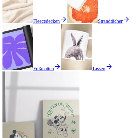
Fleecedecken
Strandtücher
Fußmatten
Tassen