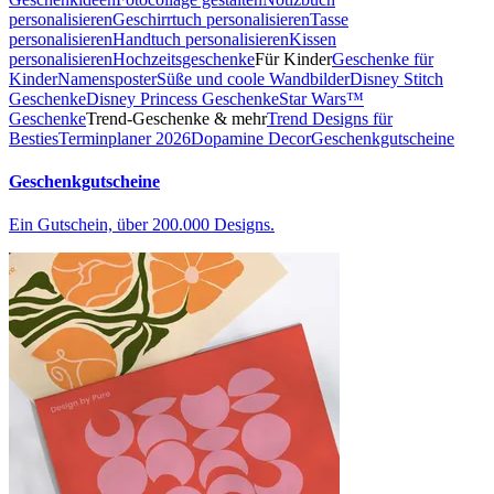
personalisieren
Geschirrtuch personalisieren
Tasse
personalisieren
Handtuch personalisieren
Kissen
personalisieren
Hochzeitsgeschenke
Für Kinder
Geschenke für
Kinder
Namensposter
Süße und coole Wandbilder
Disney Stitch
Geschenke
Disney Princess Geschenke
Star Wars™
Geschenke
Trend-Geschenke & mehr
Trend Designs für
Besties
Terminplaner 2026
Dopamine Decor
Geschenkgutscheine
Geschenkgutscheine
Ein Gutschein, über 200.000 Designs.