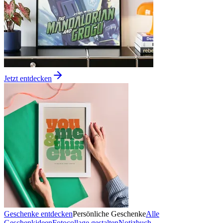
Jetzt entdecken
Geschenke entdecken
Persönliche Geschenke
Alle
Geschenkideen
Fotocollage gestalten
Notizbuch