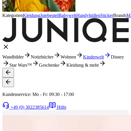
Kategorien
Kleidung
Jutebeutel
Babywelt
Handyhüllen
Sticker
Brands
M
Wandbilder
Notizbücher
Wohnen
Kinderwelt
Disney
Star Wars™
Geschenke
Kleidung & mehr
Kundenservice: Mo - Fr: 09:30 - 17:00
+49 (0) 3022385614
Hilfe