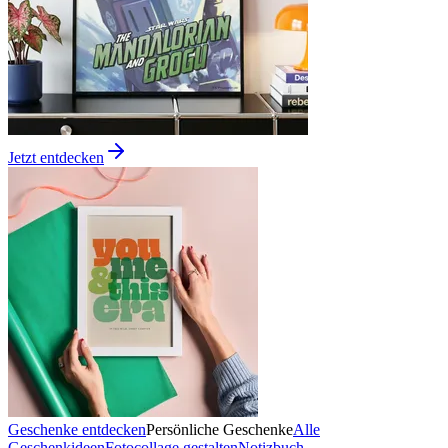
Jetzt entdecken
Geschenke entdecken
Persönliche Geschenke
Alle
Geschenkideen
Fotocollage gestalten
Notizbuch