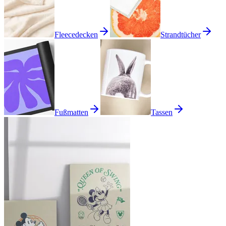
Fleecedecken
Strandtücher
Fußmatten
Tassen