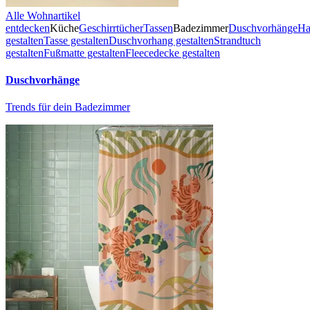
Alle Wohnartikel
entdecken
Küche
Geschirrtücher
Tassen
Badezimmer
Duschvorhänge
Ha
gestalten
Tasse gestalten
Duschvorhang gestalten
Strandtuch
gestalten
Fußmatte gestalten
Fleecedecke gestalten
Duschvorhänge
Trends für dein Badezimmer