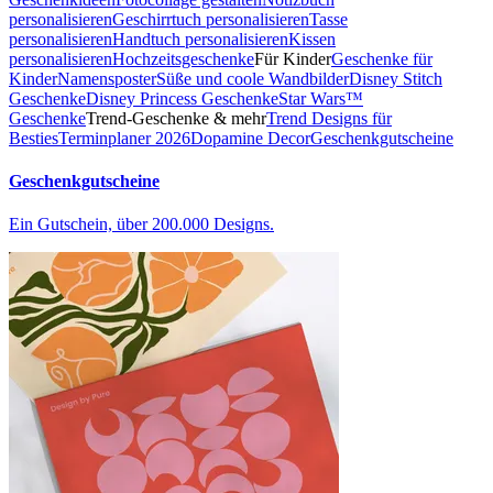
personalisieren
Geschirrtuch personalisieren
Tasse
personalisieren
Handtuch personalisieren
Kissen
personalisieren
Hochzeitsgeschenke
Für Kinder
Geschenke für
Kinder
Namensposter
Süße und coole Wandbilder
Disney Stitch
Geschenke
Disney Princess Geschenke
Star Wars™
Geschenke
Trend-Geschenke & mehr
Trend Designs für
Besties
Terminplaner 2026
Dopamine Decor
Geschenkgutscheine
Geschenkgutscheine
Ein Gutschein, über 200.000 Designs.