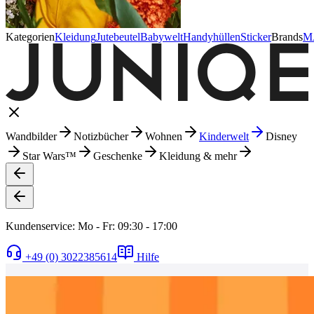
Kategorien
Kleidung
Jutebeutel
Babywelt
Handyhüllen
Sticker
Brands
M
Wandbilder
Notizbücher
Wohnen
Kinderwelt
Disney
Star Wars™
Geschenke
Kleidung & mehr
Kundenservice: Mo - Fr: 09:30 - 17:00
+49 (0) 3022385614
Hilfe