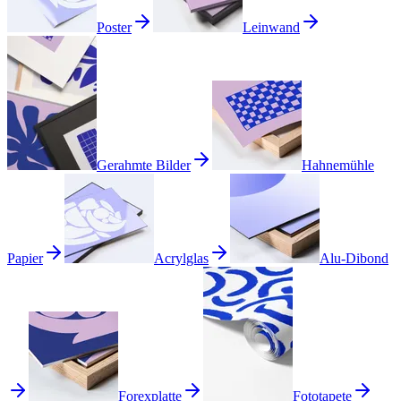
Poster
Leinwand
Gerahmte Bilder
Hahnemühle
Papier
Acrylglas
Alu-Dibond
Forexplatte
Fototapete