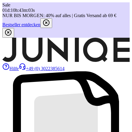
Sale
01
d
:
10
h
:
43
m
:
03
s
NUR BIS MORGEN: 40% auf alles | Gratis Versand ab 69 €
Bestseller entdecken
Hilfe
+49 (0) 3022385614