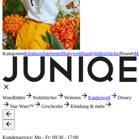
Kategorien
Kleidung
Jutebeutel
Babywelt
Handyhüllen
Sticker
Brands
M
Wandbilder
Notizbücher
Wohnen
Kinderwelt
Disney
Star Wars™
Geschenke
Kleidung & mehr
Kundenservice: Mo - Fr: 09:30 - 17:00