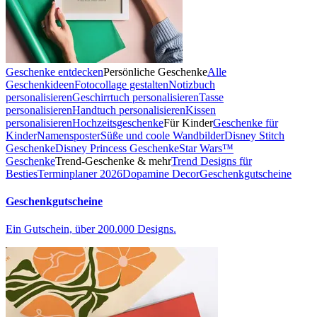
Geschenke entdecken
Persönliche Geschenke
Alle
Geschenkideen
Fotocollage gestalten
Notizbuch
personalisieren
Geschirrtuch personalisieren
Tasse
personalisieren
Handtuch personalisieren
Kissen
personalisieren
Hochzeitsgeschenke
Für Kinder
Geschenke für
Kinder
Namensposter
Süße und coole Wandbilder
Disney Stitch
Geschenke
Disney Princess Geschenke
Star Wars™
Geschenke
Trend-Geschenke & mehr
Trend Designs für
Besties
Terminplaner 2026
Dopamine Decor
Geschenkgutscheine
Geschenkgutscheine
Ein Gutschein, über 200.000 Designs.