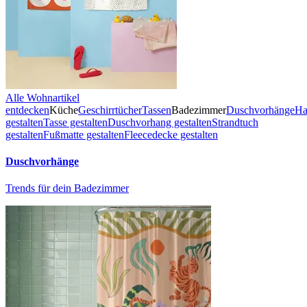
Alle Wohnartikel
entdecken
Küche
Geschirrtücher
Tassen
Badezimmer
Duschvorhänge
Ha
gestalten
Tasse gestalten
Duschvorhang gestalten
Strandtuch
gestalten
Fußmatte gestalten
Fleecedecke gestalten
Duschvorhänge
Trends für dein Badezimmer