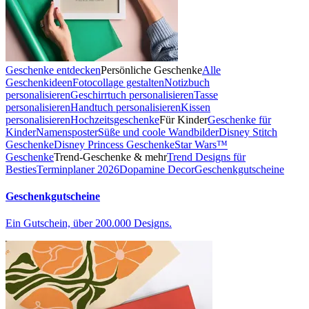
Geschenke entdecken
Persönliche Geschenke
Alle
Geschenkideen
Fotocollage gestalten
Notizbuch
personalisieren
Geschirrtuch personalisieren
Tasse
personalisieren
Handtuch personalisieren
Kissen
personalisieren
Hochzeitsgeschenke
Für Kinder
Geschenke für
Kinder
Namensposter
Süße und coole Wandbilder
Disney Stitch
Geschenke
Disney Princess Geschenke
Star Wars™
Geschenke
Trend-Geschenke & mehr
Trend Designs für
Besties
Terminplaner 2026
Dopamine Decor
Geschenkgutscheine
Geschenkgutscheine
Ein Gutschein, über 200.000 Designs.