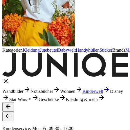
Kategorien
Kleidung
Jutebeutel
Babywelt
Handyhüllen
Sticker
Brands
M
Wandbilder
Notizbücher
Wohnen
Kinderwelt
Disney
Star Wars™
Geschenke
Kleidung & mehr
Kundenservice: Mo - Fr: 09:30 - 17:00