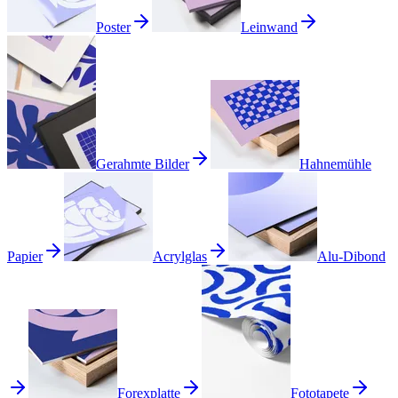
Poster
Leinwand
Gerahmte Bilder
Hahnemühle
Papier
Acrylglas
Alu-Dibond
Forexplatte
Fototapete