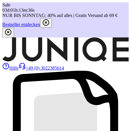
Sale
03
d
:
01
h
:
13
m
:
36
s
NUR BIS SONNTAG: 40% auf alles | Gratis Versand ab 69 €
Bestseller entdecken
Hilfe
+49 (0) 3022385614