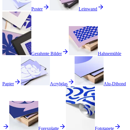
Poster
Leinwand
Gerahmte Bilder
Hahnemühle
Papier
Acrylglas
Alu-Dibond
Forexplatte
Fototapete