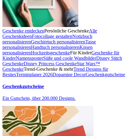
Geschenke entdecken
Persönliche Geschenke
Alle
Geschenkideen
Fotocollage gestalten
Notizbuch
personalisieren
Geschirrtuch personalisieren
Tasse
personalisieren
Handtuch personalisieren
Kissen
personalisieren
Hochzeitsgeschenke
Für Kinder
Geschenke für
Kinder
Namensposter
Süße und coole Wandbilder
Disney Stitch
Geschenke
Disney Princess Geschenke
Star Wars™
Geschenke
Trend-Geschenke & mehr
Trend Designs für
Besties
Terminplaner 2026
Dopamine Decor
Geschenkgutscheine
Geschenkgutscheine
Ein Gutschein, über 200.000 Designs.