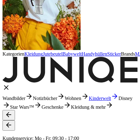
Kategorien
Kleidung
Jutebeutel
Babywelt
Handyhüllen
Sticker
Brands
M
Wandbilder
Notizbücher
Wohnen
Kinderwelt
Disney
Star Wars™
Geschenke
Kleidung & mehr
Kundenservice: Mo - Fr: 09:30 - 17:00