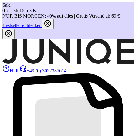
Sale
01
d
:
13
h
:
16
m
:
39
s
NUR BIS MORGEN: 40% auf alles | Gratis Versand ab 69 €
Bestseller entdecken
Hilfe
+49 (0) 3022385614