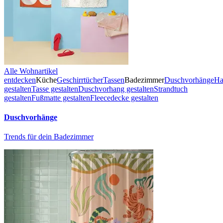
Alle Wohnartikel
entdecken
Küche
Geschirrtücher
Tassen
Badezimmer
Duschvorhänge
Ha
gestalten
Tasse gestalten
Duschvorhang gestalten
Strandtuch
gestalten
Fußmatte gestalten
Fleecedecke gestalten
Duschvorhänge
Trends für dein Badezimmer