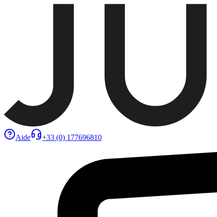
Aide
+33 (0) 177696810