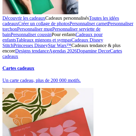
Découvrir les cadeaux
Cadeaux personnalisés
Toutes les idées
cadeaux
Créer un collage de photos
Personnaliser carnet
Personnaliser
torchon
Personnaliser mug
Personnaliser serviette de
bain
Personnaliser coussin
Pour enfants
Cadeaux pour
enfants
Tableaux mignons et sympas
Cadeaux Disney
Stitch
Princesses Disney
Star Wars™
Cadeaux tendance & plus
encore
Designs tendance
Agendas 2026
Dopamine Decor
Cartes
cadeaux
Cartes cadeaux
Un carte cadeau, plus de 200 000 motifs.