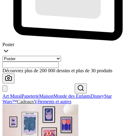
Poster
Découvrez plus de 200 000 dessins et plus de 30 produits
Art Mural
Papeterie
Maison
Monde des Enfants
Disney
Star
Wars™
Cadeaux
Vêtements et autres