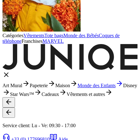
Catégories
Vêtements
Tote bags
Monde des Bébés
Coques de
téléphone
Franchises
MARVEL
Art Mural
Papeterie
Maison
Monde des Enfants
Disney
Star Wars™
Cadeaux
Vêtements et autres
Service client: Lu - Ve: 09:30 - 17:00
+33 (0) 177696810
Aide