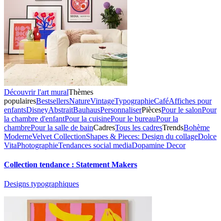
Découvrir l'art mural
Thèmes
populaires
Bestsellers
Nature
Vintage
Typographie
Café
Affiches pour
enfants
Disney
Abstrait
Bauhaus
Personnaliser
Pièces
Pour le salon
Pour
la chambre d'enfant
Pour la cuisine
Pour le bureau
Pour la
chambre
Pour la salle de bain
Cadres
Tous les cadres
Trends
Bohème
Moderne
Velvet Collection
Shapes & Pieces: Design du collage
Dolce
Vita
Photographie
Tendances social media
Dopamine Decor
Collection tendance : Statement Makers
Designs typographiques