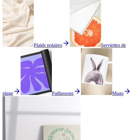
Plaids polaires
Serviettes de
plage
Paillassons
Mugs