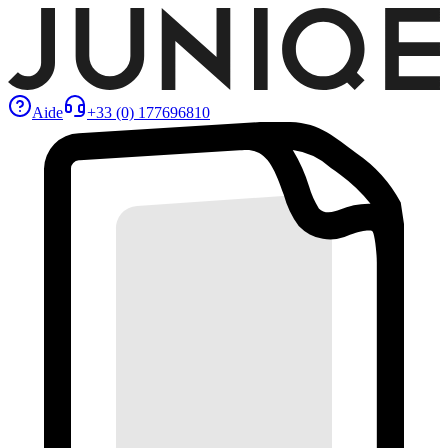
Aide
+33 (0) 177696810