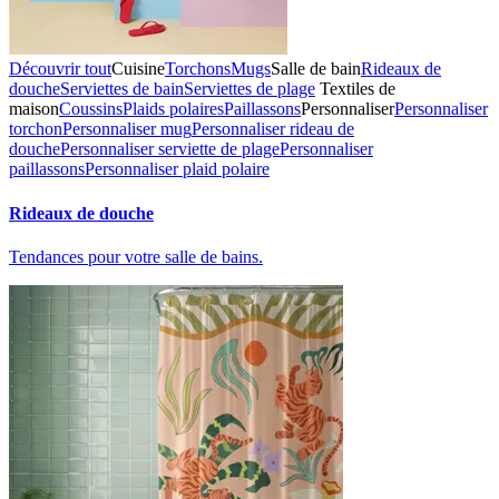
Découvrir tout
Cuisine
Torchons
Mugs
Salle de bain
Rideaux de
douche
Serviettes de bain
Serviettes de plage
Textiles de
maison
Coussins
Plaids polaires
Paillassons
Personnaliser
Personnaliser
torchon
Personnaliser mug
Personnaliser rideau de
douche
Personnaliser serviette de plage
Personnaliser
paillassons
Personnaliser plaid polaire
Rideaux de douche
Tendances pour votre salle de bains.