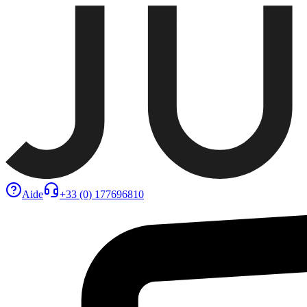
Aide
+33 (0) 177696810