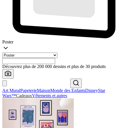
Poster
Découvrez plus de 200 000 dessins et plus de 30 produits
Art Mural
Papeterie
Maison
Monde des Enfants
Disney
Star
Wars™
Cadeaux
Vêtements et autres