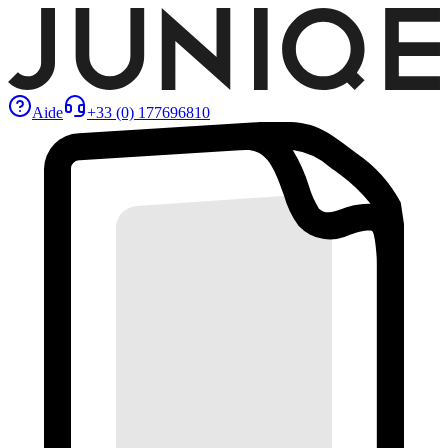
Aide
+33 (0) 177696810