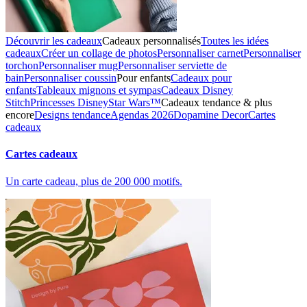
Découvrir les cadeaux
Cadeaux personnalisés
Toutes les idées
cadeaux
Créer un collage de photos
Personnaliser carnet
Personnaliser
torchon
Personnaliser mug
Personnaliser serviette de
bain
Personnaliser coussin
Pour enfants
Cadeaux pour
enfants
Tableaux mignons et sympas
Cadeaux Disney
Stitch
Princesses Disney
Star Wars™
Cadeaux tendance & plus
encore
Designs tendance
Agendas 2026
Dopamine Decor
Cartes
cadeaux
Cartes cadeaux
Un carte cadeau, plus de 200 000 motifs.