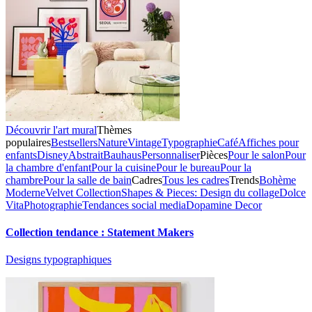
Découvrir l'art mural
Thèmes
populaires
Bestsellers
Nature
Vintage
Typographie
Café
Affiches pour
enfants
Disney
Abstrait
Bauhaus
Personnaliser
Pièces
Pour le salon
Pour
la chambre d'enfant
Pour la cuisine
Pour le bureau
Pour la
chambre
Pour la salle de bain
Cadres
Tous les cadres
Trends
Bohème
Moderne
Velvet Collection
Shapes & Pieces: Design du collage
Dolce
Vita
Photographie
Tendances social media
Dopamine Decor
Collection tendance : Statement Makers
Designs typographiques