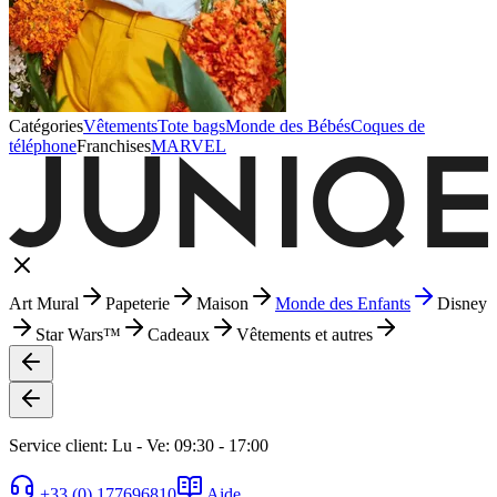
Catégories
Vêtements
Tote bags
Monde des Bébés
Coques de
téléphone
Franchises
MARVEL
Art Mural
Papeterie
Maison
Monde des Enfants
Disney
Star Wars™
Cadeaux
Vêtements et autres
Service client: Lu - Ve: 09:30 - 17:00
+33 (0) 177696810
Aide