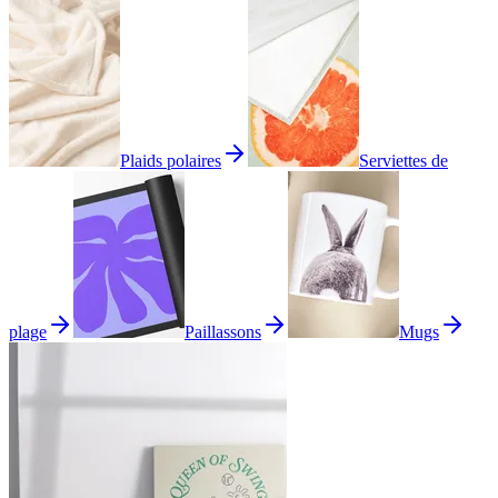
Plaids polaires
Serviettes de
plage
Paillassons
Mugs