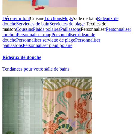
Découvrir tout
Cuisine
Torchons
Mugs
Salle de bain
Rideaux de
douche
Serviettes de bain
Serviettes de plage
Textiles de
maison
Coussins
Plaids polaires
Paillassons
Personnaliser
Personnaliser
torchon
Personnaliser mug
Personnaliser rideau de
douche
Personnaliser serviette de plage
Personnaliser
paillassons
Personnaliser plaid polaire
Rideaux de douche
Tendances pour votre salle de bains.