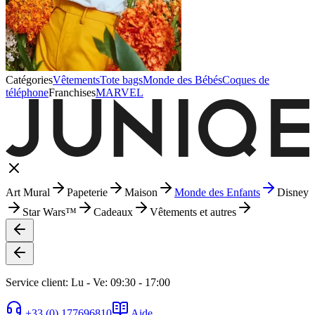
Catégories
Vêtements
Tote bags
Monde des Bébés
Coques de
téléphone
Franchises
MARVEL
Art Mural
Papeterie
Maison
Monde des Enfants
Disney
Star Wars™
Cadeaux
Vêtements et autres
Service client: Lu - Ve: 09:30 - 17:00
+33 (0) 177696810
Aide