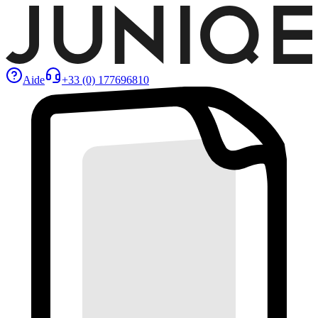
Aide
+33 (0) 177696810