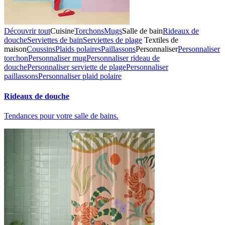
Découvrir tout
Cuisine
Torchons
Mugs
Salle de bain
Rideaux de
douche
Serviettes de bain
Serviettes de plage
Textiles de
maison
Coussins
Plaids polaires
Paillassons
Personnaliser
Personnaliser
torchon
Personnaliser mug
Personnaliser rideau de
douche
Personnaliser serviette de plage
Personnaliser
paillassons
Personnaliser plaid polaire
Rideaux de douche
Tendances pour votre salle de bains.