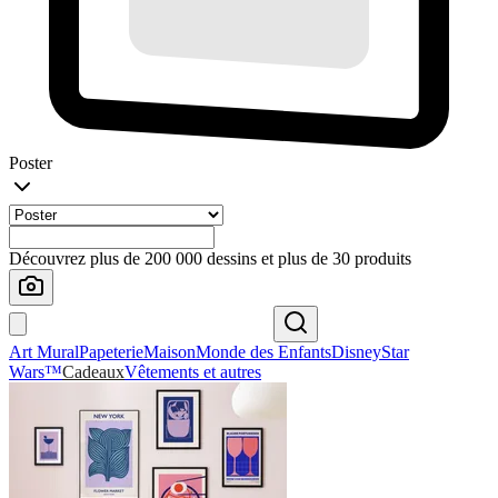
Poster
Découvrez plus de 200 000 dessins et plus de 30 produits
Art Mural
Papeterie
Maison
Monde des Enfants
Disney
Star
Wars™
Cadeaux
Vêtements et autres