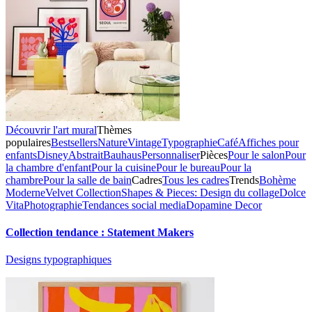
Découvrir l'art mural
Thèmes
populaires
Bestsellers
Nature
Vintage
Typographie
Café
Affiches pour
enfants
Disney
Abstrait
Bauhaus
Personnaliser
Pièces
Pour le salon
Pour
la chambre d'enfant
Pour la cuisine
Pour le bureau
Pour la
chambre
Pour la salle de bain
Cadres
Tous les cadres
Trends
Bohème
Moderne
Velvet Collection
Shapes & Pieces: Design du collage
Dolce
Vita
Photographie
Tendances social media
Dopamine Decor
Collection tendance : Statement Makers
Designs typographiques