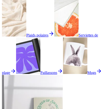
Plaids polaires
Serviettes de
plage
Paillassons
Mugs