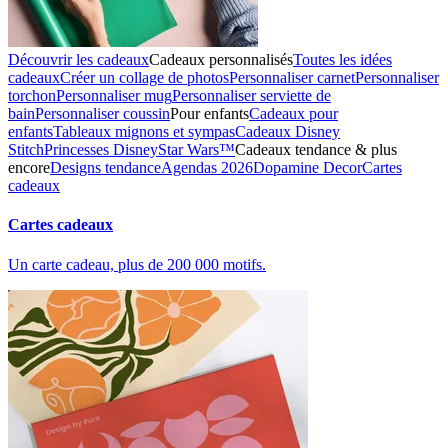
Découvrir les cadeaux
Cadeaux personnalisés
Toutes les idées
cadeaux
Créer un collage de photos
Personnaliser carnet
Personnaliser
torchon
Personnaliser mug
Personnaliser serviette de
bain
Personnaliser coussin
Pour enfants
Cadeaux pour
enfants
Tableaux mignons et sympas
Cadeaux Disney
Stitch
Princesses Disney
Star Wars™
Cadeaux tendance & plus
encore
Designs tendance
Agendas 2026
Dopamine Decor
Cartes
cadeaux
Cartes cadeaux
Un carte cadeau, plus de 200 000 motifs.