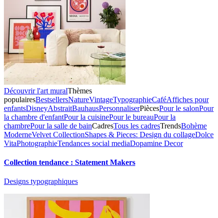
Découvrir l'art mural
Thèmes
populaires
Bestsellers
Nature
Vintage
Typographie
Café
Affiches pour
enfants
Disney
Abstrait
Bauhaus
Personnaliser
Pièces
Pour le salon
Pour
la chambre d'enfant
Pour la cuisine
Pour le bureau
Pour la
chambre
Pour la salle de bain
Cadres
Tous les cadres
Trends
Bohème
Moderne
Velvet Collection
Shapes & Pieces: Design du collage
Dolce
Vita
Photographie
Tendances social media
Dopamine Decor
Collection tendance : Statement Makers
Designs typographiques