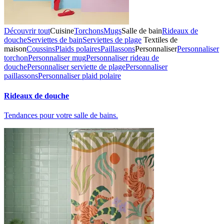
Découvrir tout
Cuisine
Torchons
Mugs
Salle de bain
Rideaux de
douche
Serviettes de bain
Serviettes de plage
Textiles de
maison
Coussins
Plaids polaires
Paillassons
Personnaliser
Personnaliser
torchon
Personnaliser mug
Personnaliser rideau de
douche
Personnaliser serviette de plage
Personnaliser
paillassons
Personnaliser plaid polaire
Rideaux de douche
Tendances pour votre salle de bains.