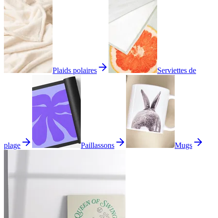
Plaids polaires
Serviettes de
plage
Paillassons
Mugs