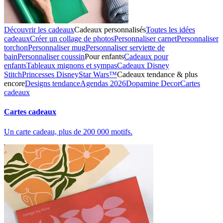
Découvrir les cadeaux
Cadeaux personnalisés
Toutes les idées
cadeaux
Créer un collage de photos
Personnaliser carnet
Personnaliser
torchon
Personnaliser mug
Personnaliser serviette de
bain
Personnaliser coussin
Pour enfants
Cadeaux pour
enfants
Tableaux mignons et sympas
Cadeaux Disney
Stitch
Princesses Disney
Star Wars™
Cadeaux tendance & plus
encore
Designs tendance
Agendas 2026
Dopamine Decor
Cartes
cadeaux
Cartes cadeaux
Un carte cadeau, plus de 200 000 motifs.