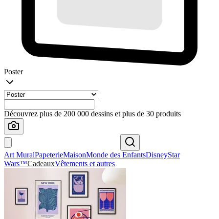
Poster
Découvrez plus de 200 000 dessins et plus de 30 produits
Art Mural
Papeterie
Maison
Monde des Enfants
Disney
Star
Wars™
Cadeaux
Vêtements et autres