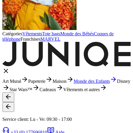
Catégories
Vêtements
Tote bags
Monde des Bébés
Coques de
téléphone
Franchises
MARVEL
Art Mural
Papeterie
Maison
Monde des Enfants
Disney
Star Wars™
Cadeaux
Vêtements et autres
Service client: Lu - Ve: 09:30 - 17:00
+33 (0) 177696810
Aide