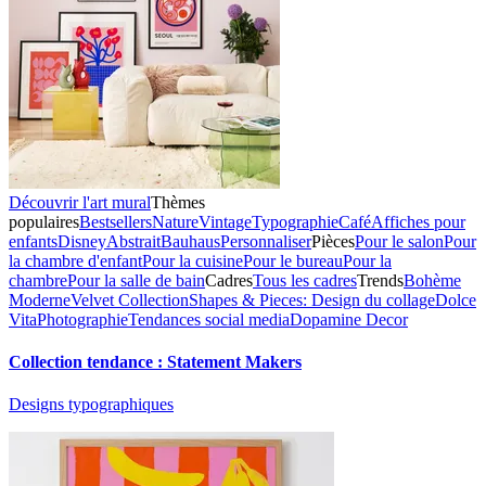
Découvrir l'art mural
Thèmes
populaires
Bestsellers
Nature
Vintage
Typographie
Café
Affiches pour
enfants
Disney
Abstrait
Bauhaus
Personnaliser
Pièces
Pour le salon
Pour
la chambre d'enfant
Pour la cuisine
Pour le bureau
Pour la
chambre
Pour la salle de bain
Cadres
Tous les cadres
Trends
Bohème
Moderne
Velvet Collection
Shapes & Pieces: Design du collage
Dolce
Vita
Photographie
Tendances social media
Dopamine Decor
Collection tendance : Statement Makers
Designs typographiques