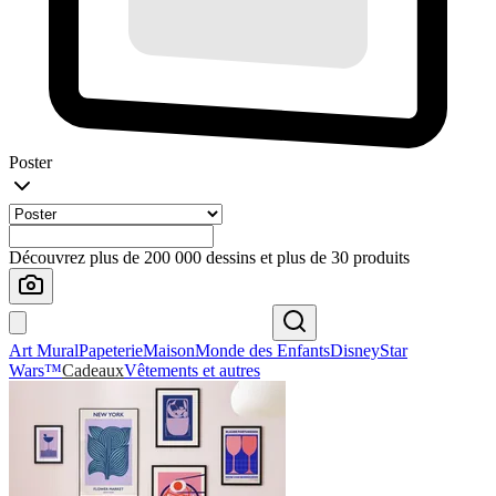
Poster
Découvrez plus de 200 000 dessins et plus de 30 produits
Art Mural
Papeterie
Maison
Monde des Enfants
Disney
Star
Wars™
Cadeaux
Vêtements et autres