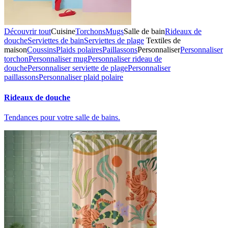
Découvrir tout
Cuisine
Torchons
Mugs
Salle de bain
Rideaux de
douche
Serviettes de bain
Serviettes de plage
Textiles de
maison
Coussins
Plaids polaires
Paillassons
Personnaliser
Personnaliser
torchon
Personnaliser mug
Personnaliser rideau de
douche
Personnaliser serviette de plage
Personnaliser
paillassons
Personnaliser plaid polaire
Rideaux de douche
Tendances pour votre salle de bains.