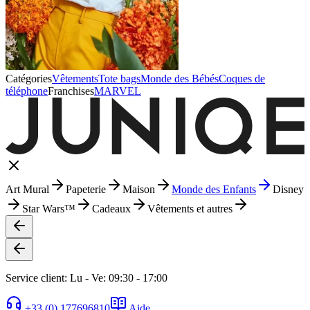
Catégories
Vêtements
Tote bags
Monde des Bébés
Coques de
téléphone
Franchises
MARVEL
Art Mural
Papeterie
Maison
Monde des Enfants
Disney
Star Wars™
Cadeaux
Vêtements et autres
Service client: Lu - Ve: 09:30 - 17:00
+33 (0) 177696810
Aide