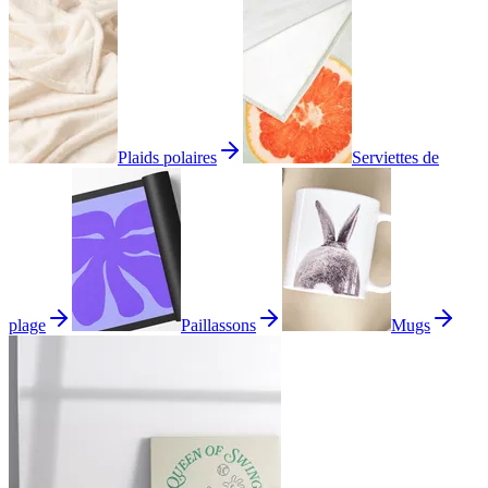
Plaids polaires
Serviettes de
plage
Paillassons
Mugs