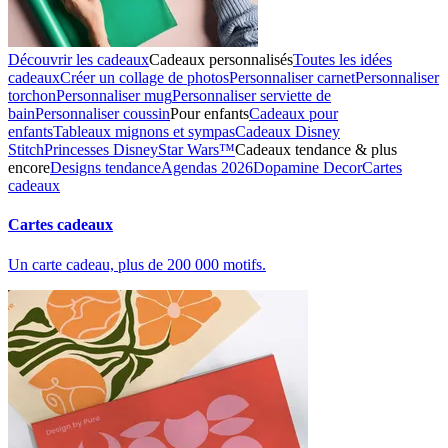
Découvrir les cadeaux
Cadeaux personnalisés
Toutes les idées
cadeaux
Créer un collage de photos
Personnaliser carnet
Personnaliser
torchon
Personnaliser mug
Personnaliser serviette de
bain
Personnaliser coussin
Pour enfants
Cadeaux pour
enfants
Tableaux mignons et sympas
Cadeaux Disney
Stitch
Princesses Disney
Star Wars™
Cadeaux tendance & plus
encore
Designs tendance
Agendas 2026
Dopamine Decor
Cartes
cadeaux
Cartes cadeaux
Un carte cadeau, plus de 200 000 motifs.