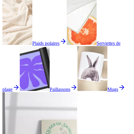
Plaids polaires
Serviettes de
plage
Paillassons
Mugs