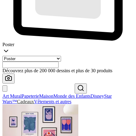
Poster
Découvrez plus de 200 000 dessins et plus de 30 produits
Art Mural
Papeterie
Maison
Monde des Enfants
Disney
Star
Wars™
Cadeaux
Vêtements et autres