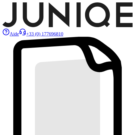
Aide
+33 (0) 177696810