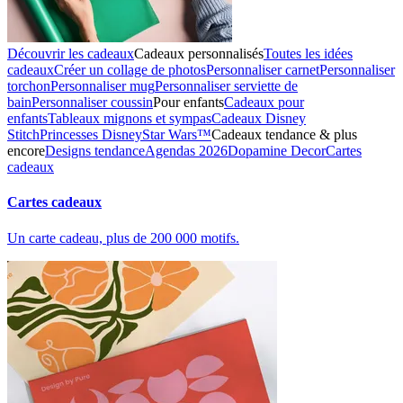
Découvrir les cadeaux
Cadeaux personnalisés
Toutes les idées
cadeaux
Créer un collage de photos
Personnaliser carnet
Personnaliser
torchon
Personnaliser mug
Personnaliser serviette de
bain
Personnaliser coussin
Pour enfants
Cadeaux pour
enfants
Tableaux mignons et sympas
Cadeaux Disney
Stitch
Princesses Disney
Star Wars™
Cadeaux tendance & plus
encore
Designs tendance
Agendas 2026
Dopamine Decor
Cartes
cadeaux
Cartes cadeaux
Un carte cadeau, plus de 200 000 motifs.