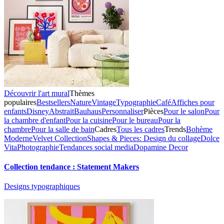
Découvrir l'art mural
Thèmes
populaires
Bestsellers
Nature
Vintage
Typographie
Café
Affiches pour
enfants
Disney
Abstrait
Bauhaus
Personnaliser
Pièces
Pour le salon
Pour
la chambre d'enfant
Pour la cuisine
Pour le bureau
Pour la
chambre
Pour la salle de bain
Cadres
Tous les cadres
Trends
Bohème
Moderne
Velvet Collection
Shapes & Pieces: Design du collage
Dolce
Vita
Photographie
Tendances social media
Dopamine Decor
Collection tendance : Statement Makers
Designs typographiques