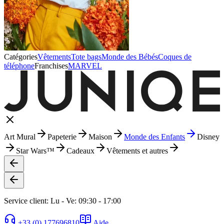
Catégories
Vêtements
Tote bags
Monde des Bébés
Coques de
téléphone
Franchises
MARVEL
Art Mural
Papeterie
Maison
Monde des Enfants
Disney
Star Wars™
Cadeaux
Vêtements et autres
Service client: Lu - Ve: 09:30 - 17:00
+33 (0) 177696810
Aide