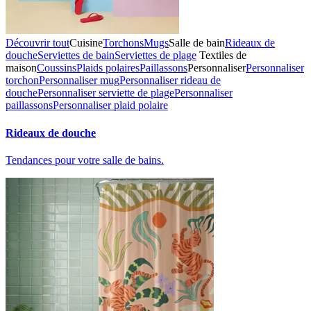
Découvrir tout
Cuisine
Torchons
Mugs
Salle de bain
Rideaux de
douche
Serviettes de bain
Serviettes de plage
Textiles de
maison
Coussins
Plaids polaires
Paillassons
Personnaliser
Personnaliser
torchon
Personnaliser mug
Personnaliser rideau de
douche
Personnaliser serviette de plage
Personnaliser
paillassons
Personnaliser plaid polaire
Rideaux de douche
Tendances pour votre salle de bains.